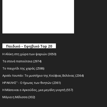
Παιδικό – Εφηβικό Top 20
Η Αλίκη στη χώρα των ψαριών (3050)
Τα στενά παπούτσια (2974)
Το παιχνίδι της χαράς (2586)
Αρσέν Λουπέν: Το μυστήριο της Κούφιας Βελόνας (2364)
ΗΡΑΚΛΗΣ" - Ο ήρωας των θνητών (2361)
Η Μάσα και ο Αρκούδος, μια μεγάλη γιορτή (557)
Μάγια η Μέλισσα (302)