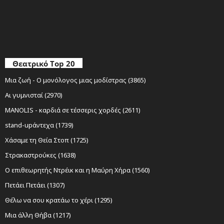
Θεατρικό Top 20
Μια ζωή - Ο μονόλογος μιας μοδίστρας (3865)
Αι γυμνισταί (2970)
MANOLIS - καρδιά σε τέσσερις χορδές (2611)
stand-upάντεχα (1739)
Χάσαμε τη Θεία Στοπ (1725)
Στρακαστρούκες (1638)
Ο επιθεωρητής Ντρέικ και η Μαύρη Χήρα (1560)
Πετάει Πετάει (1307)
Θέλω να σου κρατάω το χέρι (1295)
Μια άλλη Θήβα (1217)