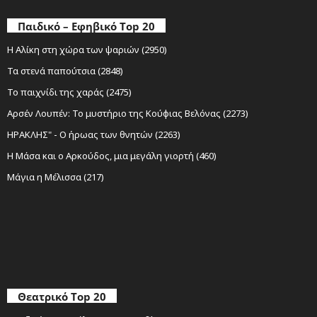
Παιδικό – Εφηβικό Top 20
Η Αλίκη στη χώρα των ψαριών (2950)
Τα στενά παπούτσια (2848)
Το παιχνίδι της χαράς (2475)
Αρσέν Λουπέν: Το μυστήριο της Κούφιας Βελόνας (2273)
ΗΡΑΚΛΗΣ" - Ο ήρωας των θνητών (2263)
Η Μάσα και ο Αρκούδος, μια μεγάλη γιορτή (460)
Μάγια η Μέλισσα (217)
Θεατρικό Top 20