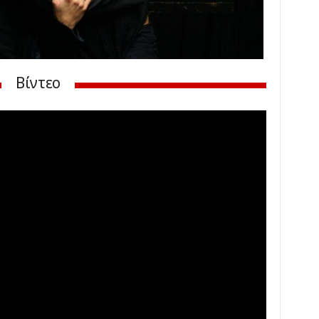
Βίντεο