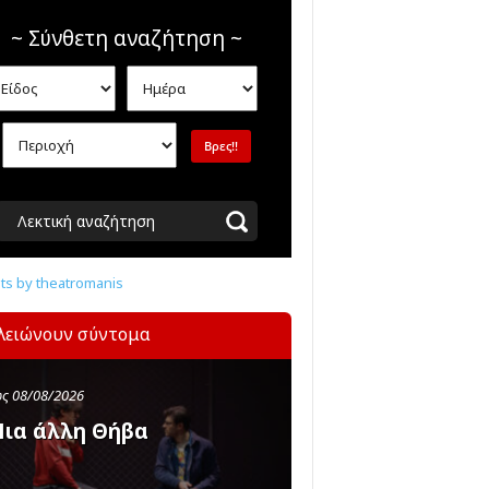
~ Σύνθετη αναζήτηση ~
Λεκτική αναζήτηση
s by theatromanis
λειώνουν σύντομα
ς 08/08/2026
ια άλλη Θήβα