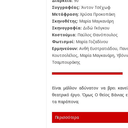
Διάρκεια:
90'
Συγγραφέας:
Άντον Τσέχωφ
Μετάφραση:
Χρύσα Προκοπάκη
Σκηνοθέτης:
Μαρία Μαγκανάρη
Σκηνογραφία:
Διδώ Γκόγκου
Κοστούμια:
Παύλος Θανόπουλος
Φωτισμοί:
Μαρία Γοζαδίνου
Ερμηνεύουν:
Ανθή Ευστρατιάδου, Παν
Κουτσολέλος, Μαρία Μαγκανάρη, Υβόνν
Τσαμπουράκης
Είναι μάλλον αδύνατον να βρει καν
θεατρικό έργο. Όμως Ο θείος Βάνιας 
τα παράπονα;
Περισσότερα