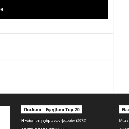
ο
Παιδικό – Εφηβικό Top 20
Θεα
Η Αλίκη στη χώρα των ψαριών (2972)
Μια ζ