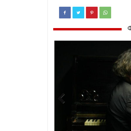
Previ
ous