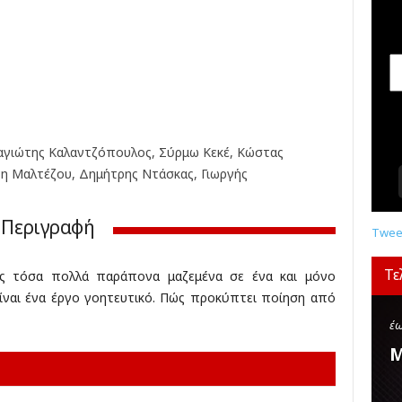
σ
ε
ι
ς
,
δ
ι
α
αγιώτης Καλαντζόπουλος, Σύρμω Κεκέ, Κώστας
γ
η Μαλτέζου, Δημήτρης Ντάσκας, Γιωργής
ω
ν
ι
Περιγραφή
σ
Tweet
μ
ο
Τε
είς τόσα πολλά παράπονα μαζεμένα σε ένα και μόνο
ί
είναι ένα έργο γοητευτικό. Πώς προκύπτει ποίηση από
,
κ
έω
ρ
Μ
ι
τ
ι