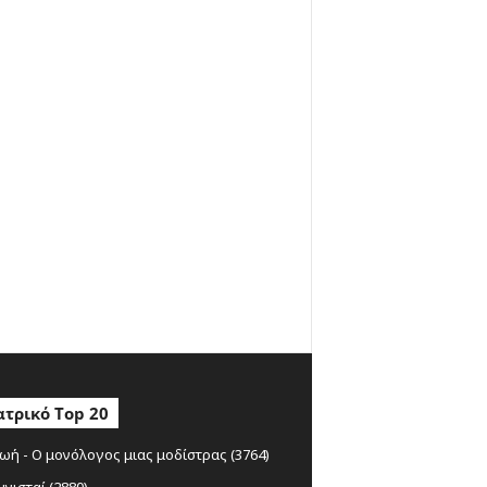
τρικό Top 20
ωή - Ο μονόλογος μιας μοδίστρας (3764)