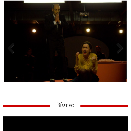
Previ
Next
ous
Βίντεο