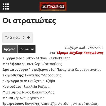
Οι στρατιώτες
Το έχω δει
0
Παίχτηκε από 17/02/2020
Αρχείο
Κοινωνικό
στο
Ίδρυμα Μιχάλης Κακογιάννης
Συγγραφέας:
Jakob Michael Reinhold Lenz
Μετάφραση:
Παντελής Φλατσούσης
Δραματουργική επεξεργασία:
Παναγιώτα Κωνσταντινάκου
Σκηνοθέτης:
Παντελής Φλατσούσης
Σκηνογραφία:
Πουλχερία Τζόβα
Κοστούμια:
Βασιλεία Ροζάνα
Φωτισμοί:
Νίκος Βλασόπουλος
Μουσική:
Ανρί Κεργκομάρ
Ερμηνεύουν:
Βαγγέλης Αμπατζής, Αντώνης Αντωνόπουλος,