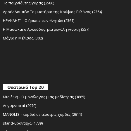
Το παιχνίδι της χαράς (2586)
Αρσέν Λουπέν: Το μυστήριο της Κούφιας Βελόνας (2364)
ΗΡΑΚΛΗΣ" - Ο ήρωας των θνητών (2361)
Η Μάσα και ο Αρκούδος, μια μεγάλη γιορτή (557)
Μάγια η Μέλισσα (302)
Θεατρικό Top 20
Μια ζωή - Ο μονόλογος μιας μοδίστρας (3865)
Αι γυμνισταί (2970)
MANOLIS - καρδιά σε τέσσερις χορδές (2611)
stand-upάντεχα (1739)