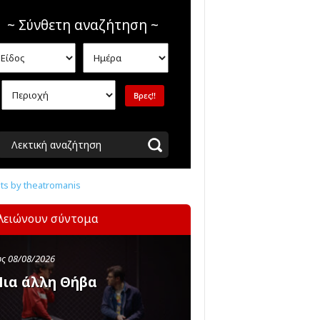
~ Σύνθετη αναζήτηση ~
Λεκτική αναζήτηση
s by theatromanis
λειώνουν σύντομα
ς 08/08/2026
ια άλλη Θήβα