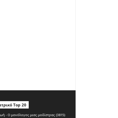
τρικό Top 20
ωή - Ο μονόλογος μιας μοδίστρας (3815)