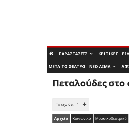
ΣΎΝΔΕΣΗ / ΕΓΓΡΑΦΉ
ΠΑΡΑΣΤΆΣΕΙΣ
ΚΡΙΤΙΚΈΣ
ΕΊ
ΜΕΤΆ ΤΟ ΘΈΑΤΡΟ
ΝΈΟ ΑΊΜΑ
ΑΦ
Πεταλούδες στο 
Το έχω δει
1
Αρχείο
Κοινωνικό
Μουσικοθεατρικό