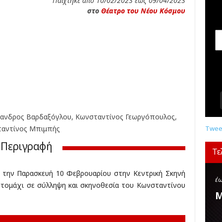
Παίχτηκε από 10/02/2023 έως 09/04/2023
σ
στο
Θέατρο του Νέου Κόσμου
ε
ι
ς
,
δ
ι
α
γ
ω
ν
ξανδρος Βαρδαξόγλου, Κωνσταντίνος Γεωργόπουλος,
ι
σ
ταντίνος Μπιμπής
Tweet
μ
Περιγραφή
ο
Τε
ί
,
 την Παρασκευή 10 Φεβρουαρίου στην Κεντρική Σκηνή
κ
έω
τομάχι σε σύλληψη και σκηνοθεσία του Κωνσταντίνου
ρ
Μ
ι
τ
ι