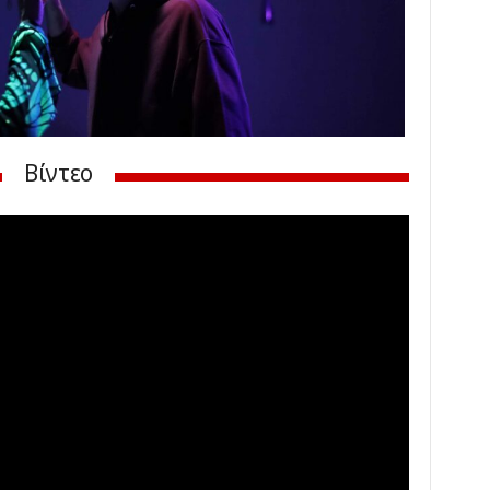
Βίντεο