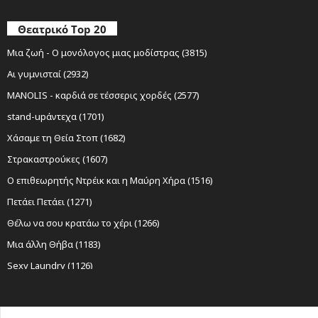
Θεατρικό Top 20
Μια ζωή - Ο μονόλογος μιας μοδίστρας (3815)
Αι γυμνισταί (2932)
MANOLIS - καρδιά σε τέσσερις χορδές (2577)
stand-upάντεχα (1701)
Χάσαμε τη Θεία Στοπ (1682)
Στρακαστρούκες (1607)
Ο επιθεωρητής Ντρέικ και η Μαύρη Χήρα (1516)
Πετάει Πετάει (1271)
Θέλω να σου κρατάω το χέρι (1266)
Μια άλλη Θήβα (1183)
Sexy Laundry (1126)
Νίκος Ξυλούρης Ο αρχάγγελος της Κρήτης (1116)
Ο Σώζων Εαυτόν Σωθήτω (1065)