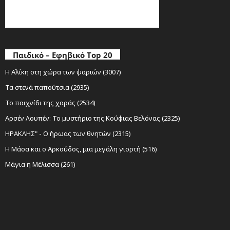
Παιδικό – Εφηβικό Top 20
Η Αλίκη στη χώρα των ψαριών (3007)
Τα στενά παπούτσια (2935)
Το παιχνίδι της χαράς (2534)
Αρσέν Λουπέν: Το μυστήριο της Κούφιας Βελόνας (2325)
ΗΡΑΚΛΗΣ" - Ο ήρωας των θνητών (2315)
Η Μάσα και ο Αρκούδος, μια μεγάλη γιορτή (516)
Μάγια η Μέλισσα (261)