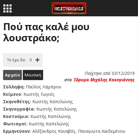
Πού πας καλέ μου
λουστράκο;
Το έχω δει
0
Παίχτηκε από 03/12/2019
Αρχείο
Μουσική
στο
Ίδρυμα Μιχάλης Κακογιάννης
Σύλληψη:
Παύλος Λάμπρου
Κείμενο:
Κωστής Γωγιός
Σκηνοθέτης:
Κωστής Καπελώνης
Σκηνογραφία:
Κωστής Καπελώνης
Κοστούμια:
Κωστής Καπελώνης
Φωτισμοί:
Κωστής Καπελώνης
Ερμηνεύουν:
Αλέξανδρος Καναβός, Παναγιώτα Χαϊδεμένου