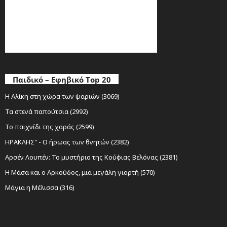
Παιδικό – Εφηβικό Top 20
Η Αλίκη στη χώρα των ψαριών (3069)
Τα στενά παπούτσια (2992)
Το παιχνίδι της χαράς (2599)
ΗΡΑΚΛΗΣ" - Ο ήρωας των θνητών (2382)
Αρσέν Λουπέν: Το μυστήριο της Κούφιας Βελόνας (2381)
Η Μάσα και ο Αρκούδος, μια μεγάλη γιορτή (570)
Μάγια η Μέλισσα (316)