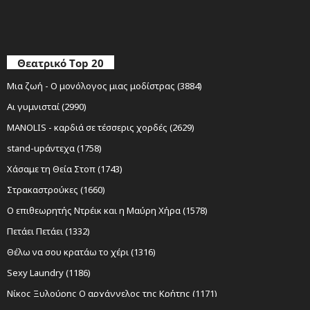
Θεατρικό Top 20
Μια ζωή - Ο μονόλογος μιας μοδίστρας (3884)
Αι γυμνισταί (2990)
MANOLIS - καρδιά σε τέσσερις χορδές (2629)
stand-upάντεχα (1758)
Χάσαμε τη Θεία Στοπ (1743)
Στρακαστρούκες (1660)
Ο επιθεωρητής Ντρέικ και η Μαύρη Χήρα (1578)
Πετάει Πετάει (1332)
Θέλω να σου κρατάω το χέρι (1316)
Sexy Laundry (1186)
Νίκος Ξυλούρης Ο αρχάγγελος της Κρήτης (1171)