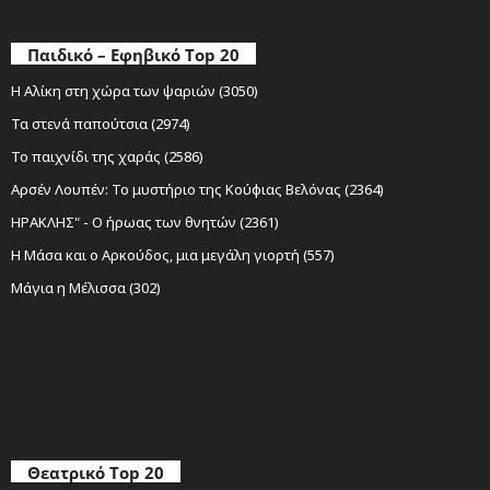
Παιδικό – Εφηβικό Top 20
Η Αλίκη στη χώρα των ψαριών (3050)
Τα στενά παπούτσια (2974)
Το παιχνίδι της χαράς (2586)
Αρσέν Λουπέν: Το μυστήριο της Κούφιας Βελόνας (2364)
ΗΡΑΚΛΗΣ" - Ο ήρωας των θνητών (2361)
Η Μάσα και ο Αρκούδος, μια μεγάλη γιορτή (557)
Μάγια η Μέλισσα (302)
Θεατρικό Top 20