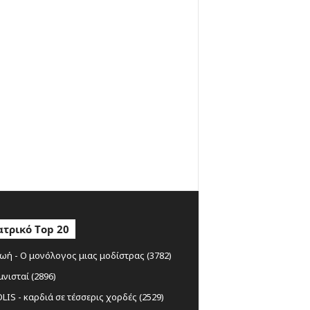
τρικό Top 20
ωή - Ο μονόλογος μιας μοδίστρας (3782)
μνισταί (2896)
IS - καρδιά σε τέσσερις χορδές (2529)