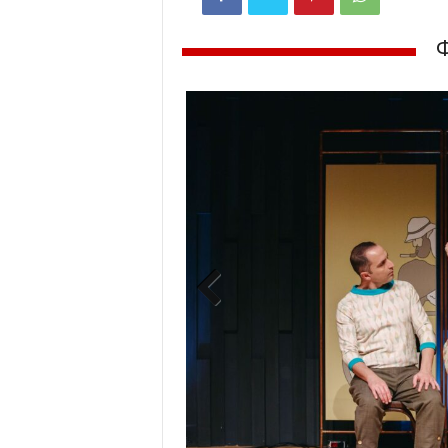
Previ
ous