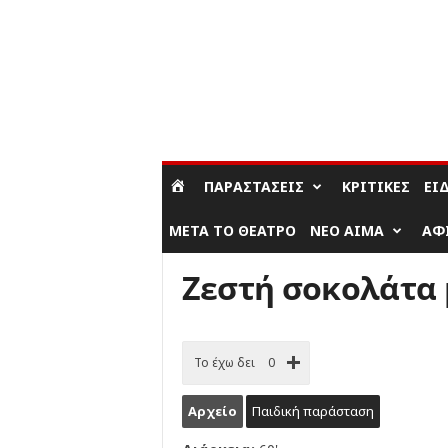
ΣΎΝΔΕΣΗ / ΕΓΓΡΑΦΉ
ΠΑΡΑΣΤΆΣΕΙΣ
ΚΡΙΤΙΚΈΣ
ΕΊ
ΜΕΤΆ ΤΟ ΘΈΑΤΡΟ
ΝΈΟ ΑΊΜΑ
ΑΦ
Ζεστή σοκολάτα 
Το έχω δει
0
Αρχείο
Παιδική παράσταση