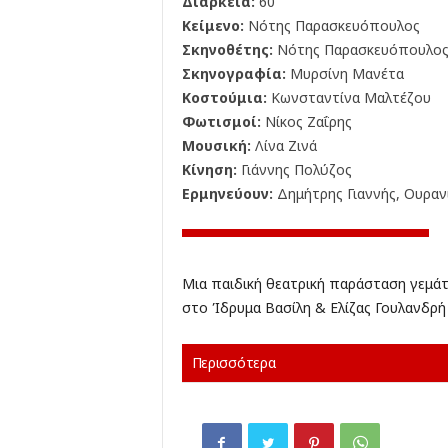
Διάρκεια:
60'
Κείμενο:
Νότης Παρασκευόπουλος
Σκηνοθέτης:
Νότης Παρασκευόπουλο
Σκηνογραφία:
Μυρσίνη Μανέτα
Κοστούμια:
Κωνσταντίνα Μαλτέζου
Φωτισμοί:
Νίκος Ζαΐρης
Μουσική:
Λίνα Ζινά
Κίνηση:
Γιάννης Πολύζος
Ερμηνεύουν:
Δημήτρης Γιαννής, Ουραν
Μια παιδική θεατρική παράσταση γεμά
στο Ίδρυμα Βασίλη & Ελίζας Γουλανδρή
Περισσότερα