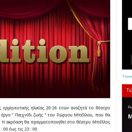
σ
ε
ι
ς
,
δ
ι
α
γ
ω
ν
ι
σ
Tweet
μ
ο
Τε
ί
,
κ
έω
ς ερμηνευτικής ηλικίας 20-26 ετών αναζητά το θέατρο
ρ
έργο ‘’ Παιχνίδι ζωής ‘’ του Γιώργου Μπέλλου, που θα
Μ
ι
. Η ακρόαση θα πραγματοποιηθεί στο θέατρο Μπέλλος
τ
 00 έως τις 23 : 00
ι