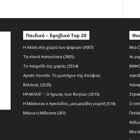
ο
Παιδικό – Εφηβικό Top 20
Θεα
Η Αλίκη στη χώρα των ψαριών (3007)
Μια ζ
Τα στενά παπούτσια (2935)
Αι γυ
Το παιχνίδι της χαράς (2534)
MANOL
Αρσέν Λουπέν: Το μυστήριο της Κούφιας
stand
Βελόνας (2325)
Χάσαμ
ΗΡΑΚΛΗΣ" - Ο ήρωας των θνητών (2315)
Στρακ
Η Μάσα και ο Αρκούδος, μια μεγάλη γιορτή (516)
Ο επι
Μάγια η Μέλισσα (261)
Πετάε
Θέλω 
Μια ά