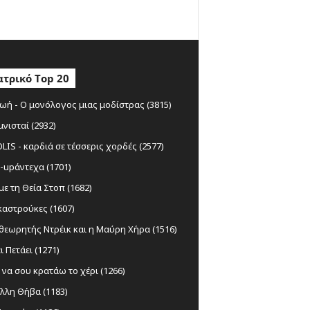
τρικό Top 20
ωή - Ο μονόλογος μιας μοδίστρας (3815)
μνισταί (2932)
IS - καρδιά σε τέσσερις χορδές (2577)
-upάντεχα (1701)
ε τη Θεία Στοπ (1682)
αστρούκες (1607)
θεωρητής Ντρέικ και η Μαύρη Χήρα (1516)
ι Πετάει (1271)
να σου κρατάω το χέρι (1266)
λλη Θήβα (1183)