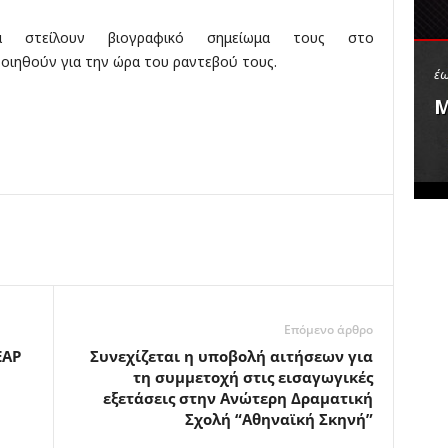
κ
α στείλουν βιογραφικό σημείωμα τους στο
έ
ς
οιηθούν για την ώρα του ραντεβού τους.
έω
Μ
Επόμενο άρθρο
ΕΑΡ
Συνεχίζεται η υποβολή αιτήσεων για
τη συμμετοχή στις εισαγωγικές
εξετάσεις στην Ανώτερη Δραματική
Σχολή “Αθηναϊκή Σκηνή”