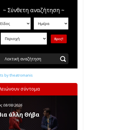
~ Σύνθετη αναζήτηση ~
Λεκτική αναζήτηση
s by theatromanis
λειώνουν σύντομα
ς 08/08/2026
ια άλλη Θήβα