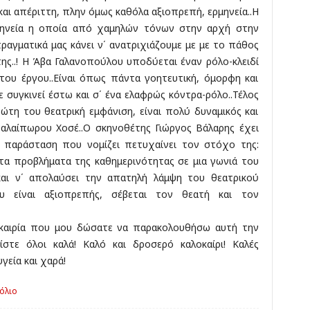
και απέριττη, πλην όμως καθόλα αξιοπρεπή, ερμηνεία..Η
ρμηνεία η οποία από χαμηλών τόνων στην αρχή στην
ραγματικά μας κάνει ν΄ ανατριχιάζουμε με με το πάθος
 της..! Η Άβα Γαλανοπούλου υποδύεται έναν ρόλο-κλειδί
 του έργου..Είναι όπως πάντα γοητευτική, όμορφη και
ε συγκινεί έστω και σ΄ ένα ελαφρώς κόντρα-ρόλο..Τέλος
ώτη του θεατρική εμφάνιση, είναι πολύ δυναμικός και
αλαίπωρου Χοσέ..Ο σκηνοθέτης Γιώργος Βάλαρης έχει
η παράσταση που νομίζει πετυχαίνει τον στόχο της:
 τα προβλήματα της καθημερινότητας σε μια γωνιά του
και ν΄ απολαύσει την απατηλή λάμψη του θεατρικού
ου είναι αξιοπρεπής, σέβεται τον θεατή και τον
υκαιρία που μου δώσατε να παρακολουθήσω αυτή την
στε όλοι καλά! Καλό και δροσερό καλοκαίρι! Καλές
γεία και χαρά!
όλιο