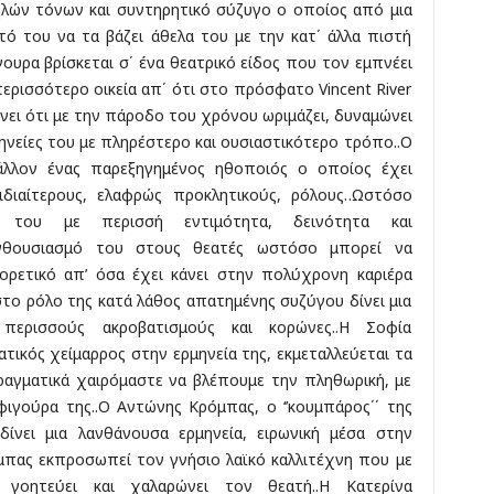
λών τόνων και συντηρητικό σύζυγο ο οποίος από μια
τό του να τα βάζει άθελα του με την κατ΄ άλλα πιστή
γουρα βρίσκεται σ΄ ένα θεατρικό είδος που τον εμπνέει
περισσότερο οικεία απ΄ ότι στο πρόσφατο Vincent River
νει ότι με την πάροδο του χρόνου ωριμάζει, δυναμώνει
ρμηνείες του με πληρέστερο και ουσιαστικότερο τρόπο..Ο
μάλλον ένας παρεξηγημένος ηθοποιός ο οποίος έχει
διαίτερους, ελαφρώς προκλητικούς, ρόλους..Ωστόσο
ο του με περισσή εντιμότητα, δεινότητα και
 ενθουσιασμό του στους θεατές ωστόσο μπορεί να
φορετικό απ’ όσα έχει κάνει στην πολύχρονη καριέρα
το ρόλο της κατά λάθος απατημένης συζύγου δίνει μια
 περισσούς ακροβατισμούς και κορώνες..Η Σοφία
ατικός χείμαρρος στην ερμηνεία της, εκμεταλλεύεται τα
ραγματικά χαιρόμαστε να βλέπουμε την πληθωρική, με
 φιγούρα της..Ο Αντώνης Κρόμπας, ο ‘’κουμπάρος΄΄ της
ίνει μια λανθάνουσα ερμηνεία, ειρωνική μέσα στην
όμπας εκπροσωπεί τον γνήσιο λαϊκό καλλιτέχνη που με
γοητεύει και χαλαρώνει τον θεατή..Η Κατερίνα