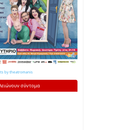
s by theatromanis
λειώνουν σύντομα