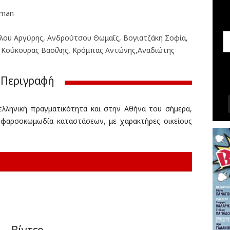
σ
pman
ε
ι
ς
ου Αργύρης, Ανδρούτσου Θωμαΐς, Βογιατζάκη Σοφία,
,
 Κούκουρας Βασίλης, Κρόμπας Αντώνης,Αναδιώτης
δ
ι
α
Περιγραφή
γ
ω
ελληνική πραγματικότητα και στην Αθήνα του σήμερα,
ν
ή φαρσοκωμωδία καταστάσεων, με χαρακτήρες οικείους
ι
σ
μ
ο
ί
,
κ
ρ
ι
τ
ι