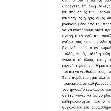
στην οποία η εξέλιξη βασ
διαδέχεται την άλλη..Θα λέγ
και στις ορμές των θεατών 
καλλιτέχνες χωρίς όμως α
βγαίνουν μέσα από την παρά
να χαμογελάσουμε γιατί προ
σχέση με το ‘’εγώ’’ που συν
ανθρώπους..Στην κωμωδία η
όχι..Βέβαια και στην κωμω
πολλές φορές , αλλά η καλή
γνωστά σ’ όλους ευεργετ
ευγενέστερα συναισθήματα με
πρέπει να γευθούμε τους πο
Στην παράσταση μας όλα τα π
πραγματικά σε καθηλώνουν μ
του έργου..Το ένα κωμικό γκ
σε ξεσηκώνει και σε βοηθάε
καθημερινότητας που σ΄ α
ψυχολογικά και συναισθημ