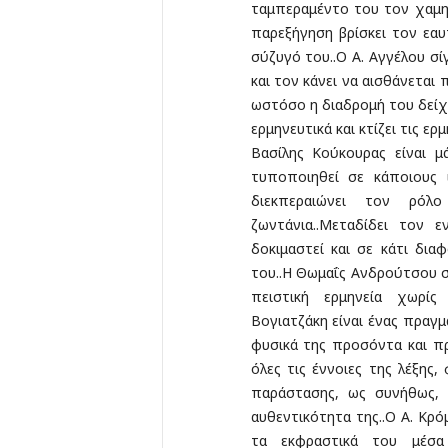
ταμπεραμέντο του τον χαμη
παρεξήγηση βρίσκει τον εαυ
σύζυγό του..Ο Α. Αγγέλου σί
και τον κάνει να αισθάνεται 
ωστόσο η διαδρομή του δείχ
ερμηνευτικά και κτίζει τις ε
Βασίλης Κούκουρας είναι 
τυποποιηθεί σε κάποιους ι
διεκπεραιώνει τον ρόλ
ζωντάνια..Μεταδίδει τον
δοκιμαστεί και σε κάτι δια
του..Η Θωμαΐς Ανδρούτσου σ
πειστική ερμηνεία χωρίς
Βογιατζάκη είναι ένας πραγμ
φυσικά της προσόντα και π
όλες τις έννοιες της λέξης,
παράστασης, ως συνήθως, δ
αυθεντικότητα της..Ο Α. Κρ
τα εκφραστικά του μέσα 