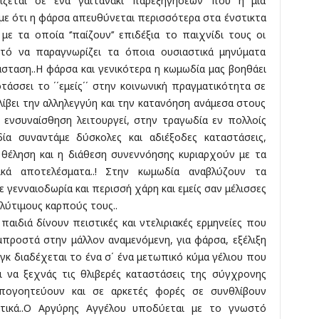
ίζεται σε ένα γαϊτανάκι παρεξηγήσεων που η μία
αμε ότι η φάρσα απευθύνεται περισσότερα στα ένστικτα
με τα οποία ‘’παίζουν’’ επιδέξια το παιχνίδι τους οι
υτό να παραγνωρίζει τα όποια ουσιαστικά μηνύματα
σταση..Η φάρσα και γενικότερα η κωμωδία μας βοηθάει
τάσσει το ΄΄εμείς΄΄ στην κοινωνική πραγματικότητα σε
θλίβει την αλληλεγγύη και την κατανόηση ανάμεσα στους
 ενσυναίσθηση λειτουργεί, στην τραγωδία εν πολλοίς
δία συναντάμε δύσκολες και αδιέξοδες καταστάσεις,
 θέληση και η διάθεση συνεννόησης κυριαρχούν με τα
ικά αποτελέσματα..! Στην κωμωδία αναβλύζουν τα
 γενναιοδωρία και περισσή χάρη και εμείς σαν μέλισσες
λύτιμους καρπούς τους..
αιδιά δίνουν πειστικές και ντελιριακές ερμηνείες που
προστά στην μάλλον αναμενόμενη, για φάρσα, εξέλιξη
αγκ διαδέχεται το ένα σ΄ ένα μετωπικό κύμα γέλιου που
ι να ξεχνάς τις θλιβερές καταστάσεις της σύγχρονης
πογοητεύουν και σε αρκετές φορές σε συνθλίβουν
ατικά..Ο Αργύρης Αγγέλου υποδύεται με το γνωστό