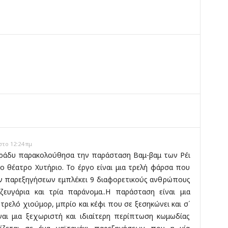
ο
στο 12:24 πμ
ράδυ παρακολούθησα την παράσταση Βαμ-βαμ των Ρέι
ο θέατρο Χυτήριο. Το έργο είναι μια τρελή φάρσα που
ων παρεξηγήσεων εμπλέκει 9 διαφορετικούς ανθρώπους
ευγάρια και τρία παράνομα..Η παράσταση είναι μια
ρελό χιούμορ, μπρίο και κέφι που σε ξεσηκώνει και σ΄
ίναι μια ξεχωριστή και ιδιαίτερη περίπτωση κωμωδίας