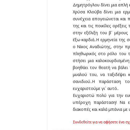
Δημητρόγλου δίνει μια απλή 
Χρύσα Κλούβα δίνει μια ε
συνέχεια απογειώνεται και π
της και τις ποικίλες ορέξεις
στην εξέλιξη του β΄ μέρους
έξω-καρδιά..Η ερμηνεία της σ
ο Νίκος Αναδιώτης, στην πρ
πληθωρικός στο ρόλο του τ
στήσει μια καλοκουρδισμέν
βοηθάει τον θεατή να βάλει
μυαλού του, να ταξιδέψει 
σανιδιού..Η παράσταση τ
ευχαριστούμε γι΄ αυτό..
Ευχαριστώ πολύ για την ε
υπέροχη παράσταση! Να εί
διακοπές και καλά μπάνια με υ
Συνδεθείτε για να αφήσετε ένα σχ