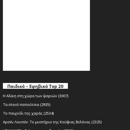
Παιδικό – Εφηβικό Top 20
Η Αλίκη στη χώρα των ψαριών (3007)
Τα στενά παπούτσια (2935)
Το παιχνίδι της χαράς (2534)
Αρσέν Λουπέν: Το μυστήριο της Κούφιας Βελόνας (2325)