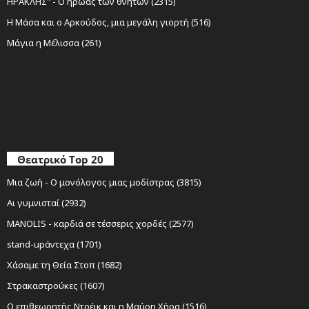
ΗΡΑΚΛΗΣ" - Ο ήρωας των θνητών (2315)
Η Μάσα και ο Αρκούδος, μια μεγάλη γιορτή (516)
Μάγια η Μέλισσα (261)
Θεατρικό Top 20
Μια ζωή - Ο μονόλογος μιας μοδίστρας (3815)
Αι γυμνισταί (2932)
MANOLIS - καρδιά σε τέσσερις χορδές (2577)
stand-upάντεχα (1701)
Χάσαμε τη Θεία Στοπ (1682)
Στρακαστρούκες (1607)
Ο επιθεωρητής Ντρέικ και η Μαύρη Χήρα (1516)