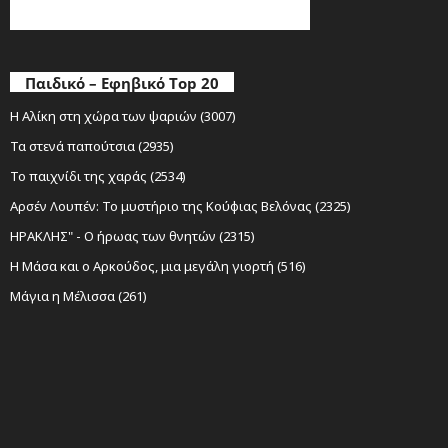
Παιδικό – Εφηβικό Top 20
Η Αλίκη στη χώρα των ψαριών (3007)
Τα στενά παπούτσια (2935)
Το παιχνίδι της χαράς (2534)
Αρσέν Λουπέν: Το μυστήριο της Κούφιας Βελόνας (2325)
ΗΡΑΚΛΗΣ" - Ο ήρωας των θνητών (2315)
Η Μάσα και ο Αρκούδος, μια μεγάλη γιορτή (516)
Μάγια η Μέλισσα (261)