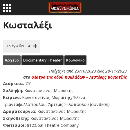
Κωσταλέξι
Το έχω δει
4
Αρχείο
Documentary Theater
Κοινωνικό
Παίχτηκε από 23/10/2023 έως 28/11/2023
στο
Θέατρο της οδού Κυκλάδων – Λευτέρης Βογιατζής
Διάρκεια:
75'
Σύλληψη:
Κωνσταντίνος Μωραΐτης
Κείμενο:
Κωνσταντίνος Μωραΐτης, Έλενα
Τριανταφυλλοπούλου, Άρτεμις Ψιλοπούλου (σύνθεση)
Δραματουργία:
Κωνσταντίνος Μωραΐτης
Σκηνοθέτης:
Κωνσταντίνος Μωραΐτης
Φωτισμοί:
812:Coal Theatre Company