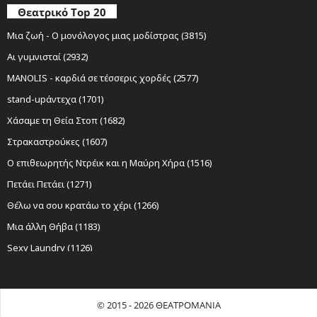
Θεατρικό Top 20
Μια ζωή - Ο μονόλογος μιας μοδίστρας (3815)
Αι γυμνισταί (2932)
MANOLIS - καρδιά σε τέσσερις χορδές (2577)
stand-upάντεχα (1701)
Χάσαμε τη Θεία Στοπ (1682)
Στρακαστρούκες (1607)
Ο επιθεωρητής Ντρέικ και η Μαύρη Χήρα (1516)
Πετάει Πετάει (1271)
Θέλω να σου κρατάω το χέρι (1266)
Μια άλλη Θήβα (1183)
Sexy Laundry (1126)
Νίκος Ξυλούρης Ο αρχάγγελος της Κρήτης (1116)
Ο Σώζων Εαυτόν Σωθήτω (1065)
© 2015 - 2026 ΘΕΑΤΡΟΜΑΝΙΑ
Όχι Άλλο Κάρβουνο (999)