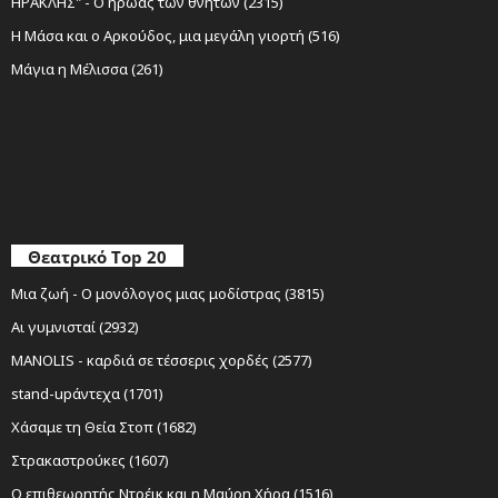
ΗΡΑΚΛΗΣ" - Ο ήρωας των θνητών (2315)
Η Μάσα και ο Αρκούδος, μια μεγάλη γιορτή (516)
Μάγια η Μέλισσα (261)
Θεατρικό Top 20
Μια ζωή - Ο μονόλογος μιας μοδίστρας (3815)
Αι γυμνισταί (2932)
MANOLIS - καρδιά σε τέσσερις χορδές (2577)
stand-upάντεχα (1701)
Χάσαμε τη Θεία Στοπ (1682)
Στρακαστρούκες (1607)
Ο επιθεωρητής Ντρέικ και η Μαύρη Χήρα (1516)