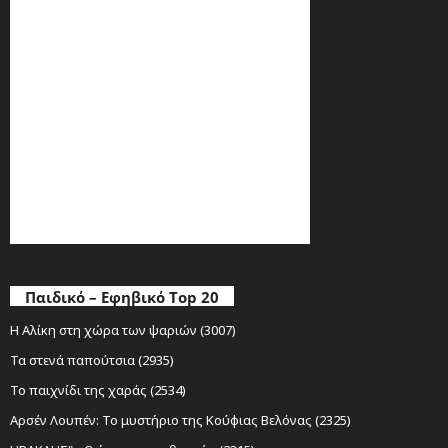
Παιδικό – Εφηβικό Top 20
Η Αλίκη στη χώρα των ψαριών (3007)
Τα στενά παπούτσια (2935)
Το παιχνίδι της χαράς (2534)
Αρσέν Λουπέν: Το μυστήριο της Κούφιας Βελόνας (2325)