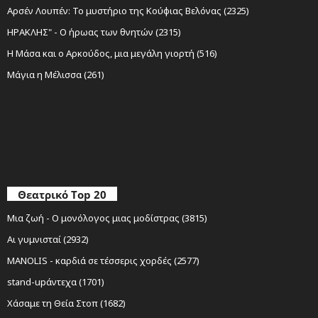
Αρσέν Λουπέν: Το μυστήριο της Κούφιας Βελόνας (2325)
ΗΡΑΚΛΗΣ" - Ο ήρωας των θνητών (2315)
Η Μάσα και ο Αρκούδος, μια μεγάλη γιορτή (516)
Μάγια η Μέλισσα (261)
Θεατρικό Top 20
Μια ζωή - Ο μονόλογος μιας μοδίστρας (3815)
Αι γυμνισταί (2932)
MANOLIS - καρδιά σε τέσσερις χορδές (2577)
stand-upάντεχα (1701)
Χάσαμε τη Θεία Στοπ (1682)