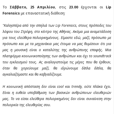
Το
Σάββατο, 25 Απριλίου
, στις
23.00
έρχονται οι
Lip
Forensics
με επαναστατική διάθεση:
"Καλησπέρα από την σπηλιά των Lip Forensics, στους πρόποδες του
λόφου του Στρέφη, στο κέντρο της Αθήνας. Ακόμα μια αναμετάδοση
για τους ελεύθερα πολιορκημένους. Είμαστε εδώ, μαζί, πρόσωπο με
πρόσωπο και με τα μηχανάκια μας έτοιμα να μας θυμίσουν ότι για
μας η μουσική είναι ο καταλύτης της ανθρώπινης επαφής. Μια
πλατφόρμα κοινωνικοποίησης των ανθρώπων και όχι το soundtrack
του εγκλεισμού τους. Ας αναλογιστούμε τις μέρες που θα έρθουν,
όταν θα χορεύουμε μαζί, θα ιδρώνουμε δίπλα δίπλα, θα
αγκαλιαζόμαστε και θα καβγαδίζουμε.
Η κοινωνική απόσταση δεν είναι cool και trendy, ούτε πλάκα έχει.
Είναι η ευθεία υποβάθμιση των βασικών ανθρώπινων ελευθεριών
μας. Το να είσαι ελεύθερα πολιορκημένος δεν είναι συναίνεση στην
πολιορκία της ελευθερίας σου.