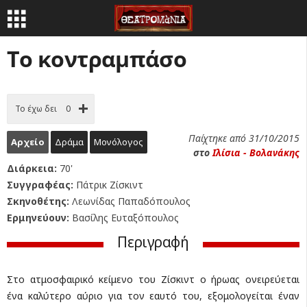
Το κοντραμπάσο
Το έχω δει
0
Παίχτηκε από 31/10/2015
Αρχείο
Δράμα
Μονόλογος
στο
Ιλίσια - Βολανάκης
Διάρκεια:
70'
Συγγραφέας:
Πάτρικ Ζίσκιντ
Σκηνοθέτης:
Λεωνίδας Παπαδόπουλος
Ερμηνεύουν:
Βασίλης Ευταξόπουλος
Περιγραφή
Στο ατμοσφαιρικό κείμενο του Ζίσκιντ ο ήρωας ονειρεύεται
ένα καλύτερο αύριο για τον εαυτό του, εξομολογείται έναν