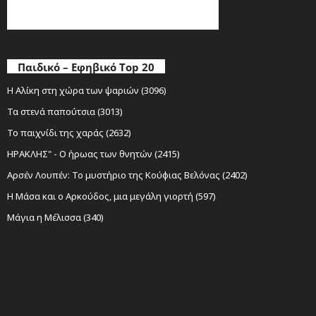
Παιδικό – Εφηβικό Top 20
Η Αλίκη στη χώρα των ψαριών (3096)
Τα στενά παπούτσια (3013)
Το παιχνίδι της χαράς (2632)
ΗΡΑΚΛΗΣ" - Ο ήρωας των θνητών (2415)
Αρσέν Λουπέν: Το μυστήριο της Κούφιας Βελόνας (2402)
Η Μάσα και ο Αρκούδος, μια μεγάλη γιορτή (597)
Μάγια η Μέλισσα (340)