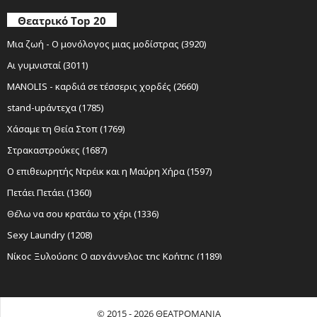
Θεατρικό Top 20
Μια ζωή - Ο μονόλογος μιας μοδίστρας (3920)
Αι γυμνισταί (3011)
MANOLIS - καρδιά σε τέσσερις χορδές (2660)
stand-upάντεχα (1785)
Χάσαμε τη Θεία Στοπ (1769)
Στρακαστρούκες (1687)
Ο επιθεωρητής Ντρέικ και η Μαύρη Χήρα (1597)
Πετάει Πετάει (1360)
Θέλω να σου κρατάω το χέρι (1336)
Sexy Laundry (1208)
Νίκος Ξυλούρης Ο αρχάγγελος της Κρήτης (1189)
Ο Σώζων Εαυτόν Σωθήτω (1141)
Όχι Άλλο Κάρβουνο (1069)
© 2015 - 2026 ΘΕΑΤΡΟΜΑΝΙΑ