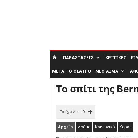
ΣΎΝΔΕΣΗ / ΕΓΓΡΑΦΉ
ΠΑΡΑΣΤΆΣΕΙΣ
ΚΡΙΤΙΚΈΣ
ΕΊ
ΜΕΤΆ ΤΟ ΘΈΑΤΡΟ
ΝΈΟ ΑΊΜΑ
ΑΦ
Το σπίτι της Ber
Το έχω δει
0
Αρχείο
Δράμα
Κοινωνικό
Χορός