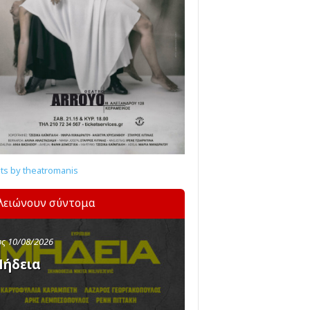
s by theatromanis
λειώνουν σύντομα
ς 10/08/2026
ήδεια