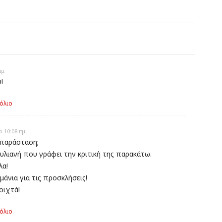
πμ
!
όλιο
ο 10:08 πμ
ν παράσταση;
λιανή που γράφει την κριτική της παρακάτω.
λα!
νια για τις προσκλήσεις!
οιχτά!
όλιο