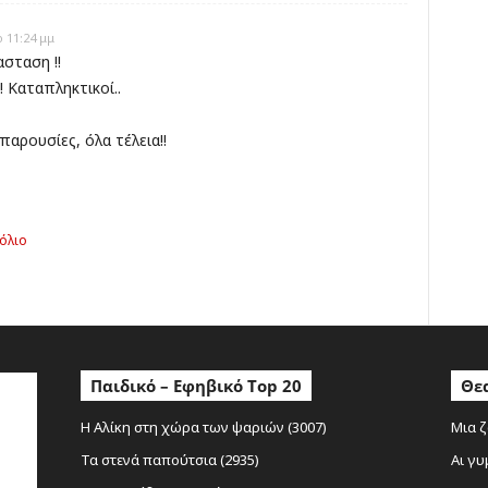
 11:24 μμ
ασταση !!
 Καταπληκτικοί..
παρουσίες, όλα τέλεια!!
όλιο
Παιδικό – Εφηβικό Top 20
Θεα
Η Αλίκη στη χώρα των ψαριών (3007)
Μια ζ
Τα στενά παπούτσια (2935)
Αι γυ