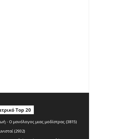
τρικό Top 20
ωή - Ο μονόλογος μιας μοδίστρας (3815)
μνισταί (2932)