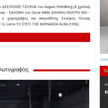
κ
 ΔΕΣΠΟΙΝΙΣ ΤΖΟΥΛΙΑ του August Strindberg (4 χρόνια)
έ
όνια) – ΣΑΛΩΜΗ του Oscar Wilde (ΕΘΝΙΚΟ ΘΕΑΤΡΟ REX –
ς
 ο χορογράφος και σκηνοθέτης Σταύρος Λίτινας
F. G. Lorca ΤΟ ΣΠΙΤΙ ΤΗΣ BERNARDA ALBA (1936).
Tweet
Φωτογραφίες
Τε
έω
Μ