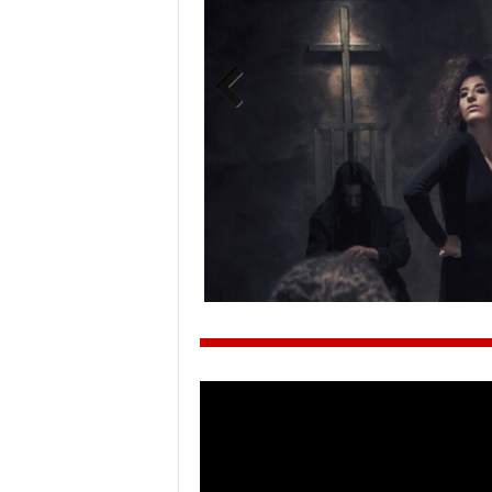
Previ
ous