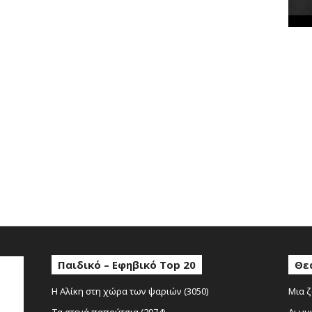
κ
έ
ς
Παιδικό – Εφηβικό Top 20
Θε
Η Αλίκη στη χώρα των ψαριών (3050)
Μια ζ