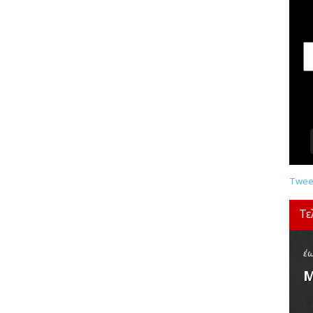
σ
ε
ι
ς
,
δ
ι
α
γ
ω
ν
ι
σ
Tweet
μ
ο
Τε
ί
,
κ
έω
ρ
Μ
ι
τ
ι