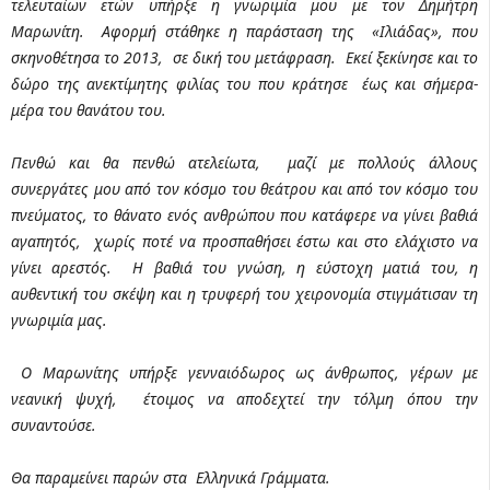
τελευταίων ετών υπήρξε η γνωριμία μου με τον Δημήτρη
Μαρωνίτη. Αφορμή στάθηκε η παράσταση της «Ιλιάδας», που
σκηνοθέτησα το 2013, σε δική του μετάφραση. Εκεί ξεκίνησε και το
δώρο της ανεκτίμητης φιλίας του που κράτησε έως και σήμερα-
μέρα του θανάτου του.
Πενθώ και θα πενθώ ατελείωτα, μαζί με πολλούς άλλους
συνεργάτες μου από τον κόσμο του θεάτρου και από τον κόσμο του
πνεύματος, το θάνατο ενός ανθρώπου που κατάφερε να γίνει βαθιά
αγαπητός, χωρίς ποτέ να προσπαθήσει έστω και στο ελάχιστο να
γίνει αρεστός. Η βαθιά του γνώση, η εύστοχη ματιά του, η
αυθεντική του σκέψη και η τρυφερή του χειρονομία στιγμάτισαν τη
γνωριμία μας.
Ο Μαρωνίτης υπήρξε γενναιόδωρος ως άνθρωπος, γέρων με
νεανική ψυχή, έτοιμος να αποδεχτεί την τόλμη όπου την
συναντούσε.
Θα παραμείνει παρών στα Ελληνικά Γράμματα.