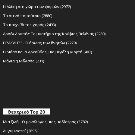
Η Αλίκη στη χώρα των ψαριών (2972)
Τα στενά παπούτσια (2880)
Το παιχνίδι της χαράς (2493)
Αρσέν Λουπέν: Το μυστήριο της Κούφιας Βελόνας (2289)
ΗΡΑΚΛΗΣ" - Ο ήρωας των θνητών (2279)
Η Μάσα και ο Αρκούδος, μια μεγάλη γιορτή (482)
Μάγια η Μέλισσα (231)
Θεατρικό Top 20
Μια ζωή - Ο μονόλογος μιας μοδίστρας (3782)
Αι γυμνισταί (2896)