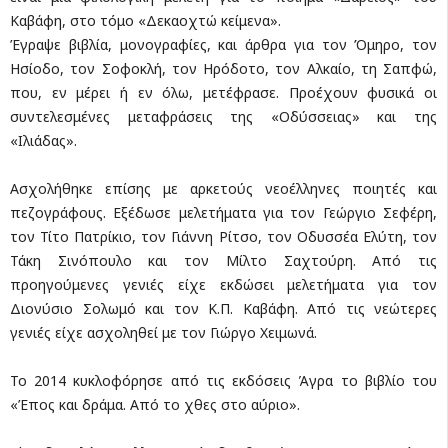
Καβάφη, στο τόμο «Δεκαοχτώ κείμενα».
Έγραψε βιβλία, μονογραφίες, και άρθρα για τον Όμηρο, τον
Ησίοδο, τον Σοφοκλή, τον Ηρόδοτο, τον Αλκαίο, τη Σαπφώ,
που, εν μέρει ή εν όλω, μετέφρασε. Προέχουν φυσικά οι
συντελεσμένες μεταφράσεις της «Οδύσσειας» και της
«Ιλιάδας».
Ασχολήθηκε επίσης με αρκετούς νεοέλληνες ποιητές και
πεζογράφους. Εξέδωσε μελετήματα για τον Γεώργιο Σεφέρη,
τον Τίτο Πατρίκιο, τον Γιάννη Ρίτσο, τον Οδυσσέα Ελύτη, τον
Τάκη Σινόπουλο και τον Μίλτο Σαχτούρη. Από τις
προηγούμενες γενιές είχε εκδώσει μελετήματα για τον
Διονύσιο Σολωμό και τον Κ.Π. Καβάφη. Από τις νεώτερες
γενιές είχε ασχοληθεί με τον Γιώργο Χειμωνά.
Το 2014 κυκλοφόρησε από τις εκδόσεις Άγρα το βιβλίο του
«Έπος και δράμα. Από το χθες στο αύριο».