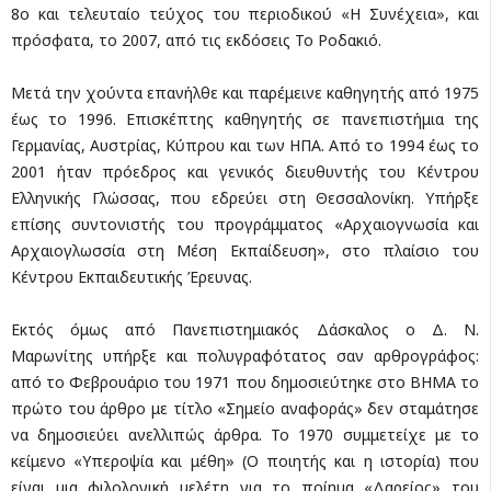
8ο και τελευταίο τεύχος του περιοδικού «Η Συνέχεια», και
πρόσφατα, το 2007, από τις εκδόσεις Το Ροδακιό.
Μετά την χούντα επανήλθε και παρέμεινε καθηγητής από 1975
έως το 1996. Επισκέπτης καθηγητής σε πανεπιστήμια της
Γερμανίας, Αυστρίας, Κύπρου και των ΗΠΑ. Από το 1994 έως το
2001 ήταν πρόεδρος και γενικός διευθυντής του Κέντρου
Ελληνικής Γλώσσας, που εδρεύει στη Θεσσαλονίκη. Υπήρξε
επίσης συντονιστής του προγράμματος «Αρχαιογνωσία και
Αρχαιογλωσσία στη Μέση Εκπαίδευση», στο πλαίσιο του
Κέντρου Εκπαιδευτικής Έρευνας.
Εκτός όμως από Πανεπιστημιακός Δάσκαλος ο Δ. Ν.
Μαρωνίτης υπήρξε και πολυγραφότατος σαν αρθρογράφος:
από το Φεβρουάριο του 1971 που δημοσιεύτηκε στο ΒΗΜΑ το
πρώτο του άρθρο με τίτλο «Σημείο αναφοράς» δεν σταμάτησε
να δημοσιεύει ανελλιπώς άρθρα. Το 1970 συμμετείχε με το
κείμενο «Υπεροψία και μέθη» (Ο ποιητής και η ιστορία) που
είναι μια φιλολογική μελέτη για το ποίημα «Δαρείος» του