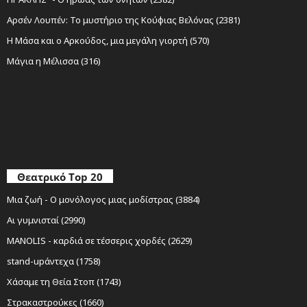
Αρσέν Λουπέν: Το μυστήριο της Κούφιας Βελόνας (2381)
Η Μάσα και ο Αρκούδος, μια μεγάλη γιορτή (570)
Μάγια η Μέλισσα (316)
Θεατρικό Top 20
Μια ζωή - Ο μονόλογος μιας μοδίστρας (3884)
Αι γυμνισταί (2990)
MANOLIS - καρδιά σε τέσσερις χορδές (2629)
stand-upάντεχα (1758)
Χάσαμε τη Θεία Στοπ (1743)
Στρακαστρούκες (1660)