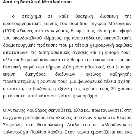
Από τη Βασιλική Μπαλούτσου
Το στοίχημα σε κάθε θεατρική διασκευή της
αριστουργηματικής ταινίας του σουηδού Ίνγκμαρ Μπέργκμαν
(1974) «Σκηνές από έναν γάμο», θεωρώ πως είναι η μεταφορά
του σκανδιναβικού κλίματος της ανεπιτήδευτης σκηνοθετικής
δραματουργικής πρότασης που με τέτοια χειρουργική ακρίβεια
αποτυπώνει τις διαπροσωπικές σχέσεις και τη φθορά τους,
αλλά και διερευνά κοινωνικά τον θεσμό της οικογένειας, σε μια
θεατρική σκηνή στο σήμερα. Δύο μόνο ηθοποιοί, ένα ζευγάρι,
εκείνη δικηγόρος διαζυγίων, εκείνος καθηγητής
πανεπιστημίου, η ρουτίνα τους, μια φαινομενικά τέλεια σχέση,
η απιστία, το διαζύγιο, η εξέλιξη της σχέσης τους 20 χρόνια
μετά και το -κατά κάποιον τρόπο- ξανασμίξιμο.
Ο Αντώνης Λουδάρος σκηνοθετεί, αλλά και πρωταγωνιστεί στη
σύγχρονη μεταφορά του «Σκηνές από έναν γάμο» στο θέατρο
Σοφούλη, στη Θεσσαλονίκη. Δίπλα του ως «Μαριάννα» η
ταλαντούχα Παυλίνα Χαρέλα. Στην ταινία εμφανίζεται και ένα