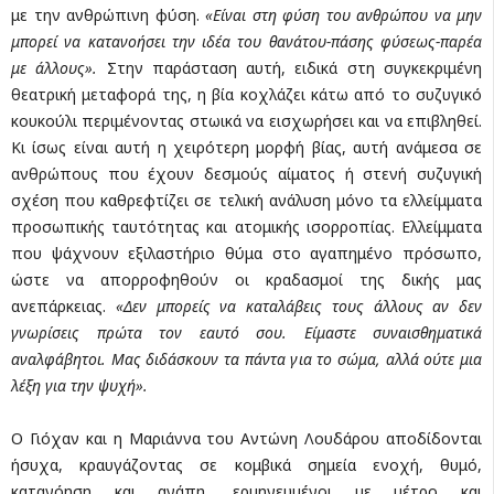
με την ανθρώπινη φύση.
«Είναι στη φύση του ανθρώπου να μην
μπορεί να κατανοήσει την ιδέα του θανάτου-πάσης φύσεως-παρέα
με άλλους».
Στην παράσταση αυτή, ειδικά στη συγκεκριμένη
θεατρική μεταφορά της, η βία κοχλάζει κάτω από το συζυγικό
κουκούλι περιμένοντας στωικά να εισχωρήσει και να επιβληθεί.
Κι ίσως είναι αυτή η χειρότερη μορφή βίας, αυτή ανάμεσα σε
ανθρώπους που έχουν δεσμούς αίματος ή στενή συζυγική
σχέση που καθρεφτίζει σε τελική ανάλυση μόνο τα ελλείμματα
προσωπικής ταυτότητας και ατομικής ισορροπίας. Ελλείμματα
που ψάχνουν εξιλαστήριο θύμα στο αγαπημένο πρόσωπο,
ώστε να απορροφηθούν οι κραδασμοί της δικής μας
ανεπάρκειας.
«Δεν μπορείς να καταλάβεις τους άλλους αν δεν
γνωρίσεις πρώτα τον εαυτό σου. Είμαστε συναισθηματικά
αναλφάβητοι. Μας διδάσκουν τα πάντα για το σώμα, αλλά ούτε μια
λέξη για την ψυχή».
Ο Γιόχαν και η Μαριάννα του Αντώνη Λουδάρου αποδίδονται
ήσυχα, κραυγάζοντας σε κομβικά σημεία ενοχή, θυμό,
κατανόηση και αγάπη, ερμηνευμένοι με μέτρο και