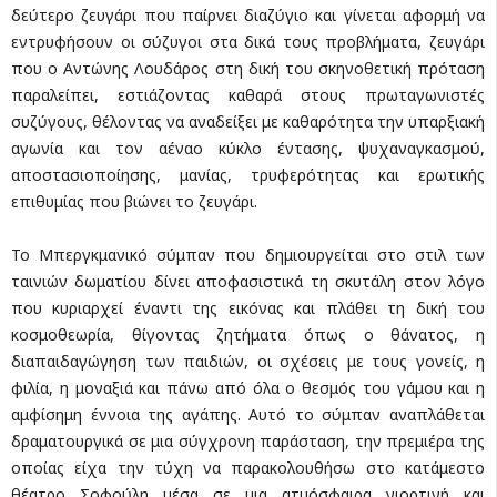
δεύτερο ζευγάρι που παίρνει διαζύγιο και γίνεται αφορμή να
εντρυφήσουν οι σύζυγοι στα δικά τους προβλήματα, ζευγάρι
που ο Αντώνης Λουδάρος στη δική του σκηνοθετική πρόταση
παραλείπει, εστιάζοντας καθαρά στους πρωταγωνιστές
συζύγους, θέλοντας να αναδείξει με καθαρότητα την υπαρξιακή
αγωνία και τον αέναο κύκλο έντασης, ψυχαναγκασμού,
αποστασιοποίησης, μανίας, τρυφερότητας και ερωτικής
επιθυμίας που βιώνει το ζευγάρι.
Το Μπεργκμανικό σύμπαν που δημιουργείται στο στιλ των
ταινιών δωματίου δίνει αποφασιστικά τη σκυτάλη στον λόγο
που κυριαρχεί έναντι της εικόνας και πλάθει τη δική του
κοσμοθεωρία, θίγοντας ζητήματα όπως ο θάνατος, η
διαπαιδαγώγηση των παιδιών, οι σχέσεις με τους γονείς, η
φιλία, η μοναξιά και πάνω από όλα ο θεσμός του γάμου και η
αμφίσημη έννοια της αγάπης. Αυτό το σύμπαν αναπλάθεται
δραματουργικά σε μια σύγχρονη παράσταση, την πρεμιέρα της
οποίας είχα την τύχη να παρακολουθήσω στο κατάμεστο
θέατρο Σοφούλη μέσα σε μια ατμόσφαιρα γιορτινή και