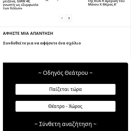
της ΚΟΑ Η Αμερική του
μείζονα, GMW 48,
Μάνου Χ Μέρας Α’
γνωστή ως «Συμφωνία
των Χιλίων»
ΑΦΗΣΤΕ ΜΙΑ ΑΠΑΝΤΗΣΗ
Συνδεθείτε για να αφήσετε ένα σχόλιο
~ Οδηγός Θεάτρου ~
Παίζεται τώρα
Θέατρο - Χώρος
~ Σύνθετη αναζήτηση ~