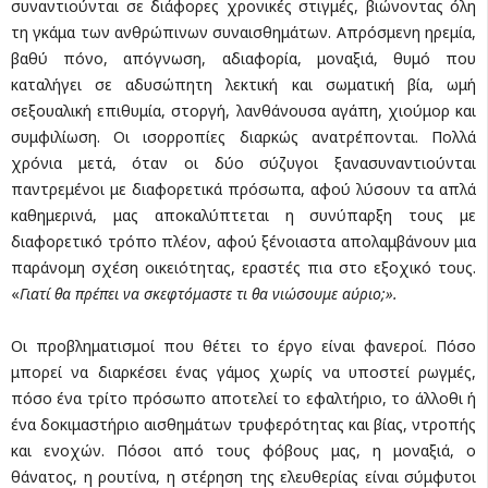
συναντιούνται σε διάφορες χρονικές στιγμές, βιώνοντας όλη
τη γκάμα των ανθρώπινων συναισθημάτων. Απρόσμενη ηρεμία,
βαθύ πόνο, απόγνωση, αδιαφορία, μοναξιά, θυμό που
καταλήγει σε αδυσώπητη λεκτική και σωματική βία, ωμή
σεξουαλική επιθυμία, στοργή, λανθάνουσα αγάπη, χιούμορ και
συμφιλίωση. Οι ισορροπίες διαρκώς ανατρέπονται. Πολλά
χρόνια μετά, όταν οι δύο σύζυγοι ξανασυναντιούνται
παντρεμένοι με διαφορετικά πρόσωπα, αφού λύσουν τα απλά
καθημερινά, μας αποκαλύπτεται η συνύπαρξη τους με
διαφορετικό τρόπο πλέον, αφού ξένοιαστα απολαμβάνουν μια
παράνομη σχέση οικειότητας, εραστές πια στο εξοχικό τους.
«
Γιατί θα πρέπει να σκεφτόμαστε τι θα νιώσουμε αύριο;».
Οι προβληματισμοί που θέτει το έργο είναι φανεροί. Πόσο
μπορεί να διαρκέσει ένας γάμος χωρίς να υποστεί ρωγμές,
πόσο ένα τρίτο πρόσωπο αποτελεί το εφαλτήριο, το άλλοθι ή
ένα δοκιμαστήριο αισθημάτων τρυφερότητας και βίας, ντροπής
και ενοχών. Πόσοι από τους φόβους μας, η μοναξιά, ο
θάνατος, η ρουτίνα, η στέρηση της ελευθερίας είναι σύμφυτοι