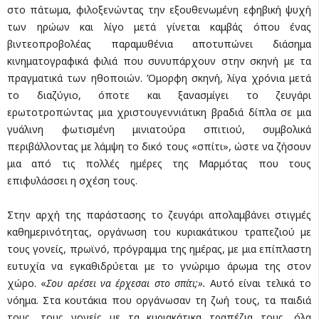
στο πάτωμα, φιλοξενώντας την εξουθενωμένη εφηβική ψυχή
των ηρώων και λίγο μετά γίνεται καμβάς όπου ένας
βιντεοπροβολέας παραμυθένια αποτυπώνει διάσημα
κινηματογραφικά φιλιά που συνυπάρχουν στην σκηνή με τα
πραγματικά των ηθοποιών. Όμορφη σκηνή, λίγα χρόνια μετά
το διαζύγιο, όποτε και ξανασμίγει το ζευγάρι
ερωτοτροπώντας μια χριστουγεννιάτικη βραδιά δίπλα σε μια
γυάλινη φωτισμένη μινιατούρα σπιτιού, συμβολικά
περιβάλλοντας με λάμψη το δικό τους «σπίτι», ώστε να ζήσουν
μια από τις πολλές ημέρες της Μαρμότας που τους
επιφυλάσσει η σχέση τους.
Στην αρχή της παράστασης το ζευγάρι απολαμβάνει στιγμές
καθημερινότητας, οργάνωση του κυριακάτικου τραπεζιού με
τους γονείς, πρωϊνό, πρόγραμμα της ημέρας, με μια επίπλαστη
ευτυχία να εγκαθιδρύεται με το γνώριμο άρωμα της στον
χώρο. «
Σου αρέσει να έρχεσαι στο σπίτι;».
Αυτό είναι τελικά το
νόημα. Στα κουτάκια που οργάνωσαν τη ζωή τους, τα παιδιά
τους, τους γονείς με τα κυριακάτικα τραπέζια τους, όλα