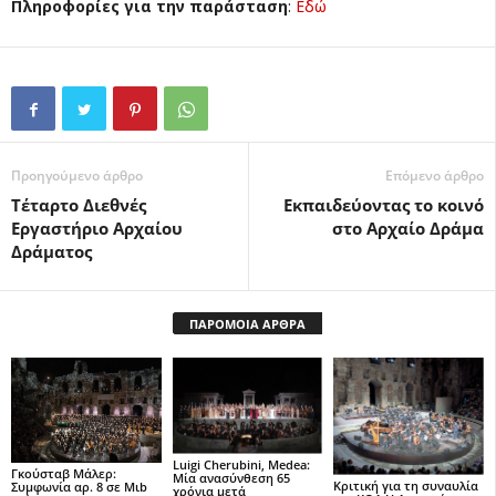
Πληροφορίες για την παράσταση
:
Εδώ
Προηγούμενο άρθρο
Επόμενο άρθρο
Τέταρτο Διεθνές
Εκπαιδεύοντας το κοινό
Εργαστήριο Αρχαίου
στο Αρχαίο Δράμα
Δράματος
ΠΑΡΟΜΟΙΑ ΑΡΘΡΑ
Luigi Cherubini, Medea:
Γκούσταβ Μάλερ:
Μία ανασύνθεση 65
Κριτική για τη συναυλία
Συμφωνία αρ. 8 σε Μιb
χρόνια μετά