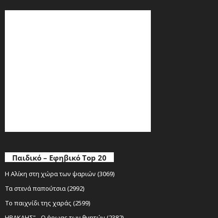
Παιδικό – Εφηβικό Top 20
Η Αλίκη στη χώρα των ψαριών (3069)
Τα στενά παπούτσια (2992)
Το παιχνίδι της χαράς (2599)
ΗΡΑΚΛΗΣ" - Ο ήρωας των θνητών (2382)