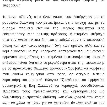
ευφρόσυνη.
Το έργο «Σκηνές από έναν γάμο» του Μπέργκμαν με τη
μοντέρνα διασκευή του μεταφέρεται στην εποχή μας με τα
όμορφα πλούσια σκηνικά της Μαρίας Φιλίππου μιας
contemporary living αστικής πρότασης, φωτισμένα υπέροχα
από τον Ανέστη Ατακτίδη που υποδηλώνουν την οικονομική
άνεση και την τακτοποιημένη ζωή των ηρώων, αλλά και τα
κομψά κοστούμια της Κατερίνας Καπεζάνου που συναντούν
αρμονικά τους ρόλους του κειμένου. Η ατμοσφαιρική μουσική
επένδυση είναι ένα από τα μεγαλύτερα ατού της παράστασης
με το πρωτότυπο θλιμμένο τραγούδι «Θρύψαλα και κομφετί»
που ακούω καθημερινά από τότε, σε στίχους Αίσωνα
Χαρατσάρη και μουσική Γιώργου Τζιαφέττα που ερμηνεύει
συγκινητικά η Εύη Σιαμαντά να κυριαρχεί, συνοδεύοντας
εξαιρετικά τους πρωταγωνιστές και δημιουργώντας μια
γλυκόπικρη ονειροπόλα διάθεση. «
Αν είναι γραφτό στον κόσμο
αυτό να χάσω τα πάντα για να ‘χω εσένα, θα είμαι εκεί για όσο