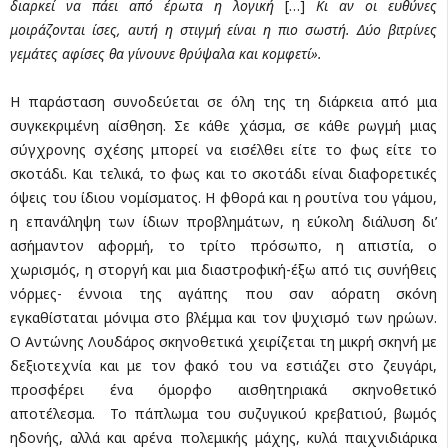
διαρκεί να πάει από έρωτα η λογική
[…]
Κι αν οι ευθύνες
μοιράζονται ίσες, αυτή η στιγμή είναι η πιο σωστή. Δύο βιτρίνες
γεμάτες αφίσες θα γίνουνε θρύψαλα και κομφετί».
Η παράσταση συνοδεύεται σε όλη της τη διάρκεια από μια
συγκεκριμένη αίσθηση. Σε κάθε χάσμα, σε κάθε ρωγμή μιας
σύγχρονης σχέσης μπορεί να εισέλθει είτε το φως είτε το
σκοτάδι. Και τελικά, το φως και το σκοτάδι είναι διαφορετικές
όψεις του ίδιου νομίσματος. Η φθορά και η ρουτίνα του γάμου,
η επανάληψη των ίδιων προβλημάτων, η εύκολη διάλυση δι’
ασήμαντον αφορμή, το τρίτο πρόσωπο, η απιστία, ο
χωρισμός, η στοργή και μια διαστροφική-έξω από τις συνήθεις
νόρμες- έννοια της αγάπης που σαν αόρατη σκόνη
εγκαθίσταται μόνιμα στο βλέμμα και τον ψυχισμό των ηρώων.
Ο Αντώνης Λουδάρος σκηνοθετικά χειρίζεται τη μικρή σκηνή με
δεξιοτεχνία και με τον φακό του να εστιάζει στο ζευγάρι,
προσφέρει ένα όμορφο αισθητηριακά σκηνοθετικό
αποτέλεσμα. Το πάπλωμα του συζυγικού κρεβατιού, βωμός
ηδονής, αλλά και αρένα πολεμικής μάχης, κυλά παιχνιδιάρικα