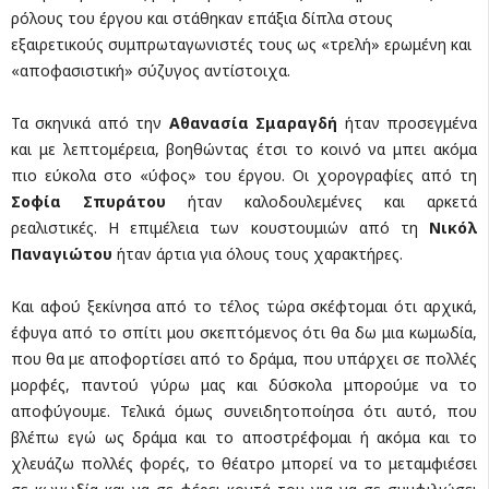
ρόλους του έργου και στάθηκαν επάξια δίπλα στους
εξαιρετικούς συμπρωταγωνιστές τους ως «τρελή» ερωμένη και
«αποφασιστική» σύζυγος αντίστοιχα.
Τα σκηνικά από την
Αθανασία Σμαραγδή
ήταν προσεγμένα
και με λεπτομέρεια, βοηθώντας έτσι το κοινό να μπει ακόμα
πιο εύκολα στο «ύφος» του έργου. Οι χορογραφίες από τη
Σοφία Σπυράτου
ήταν καλοδουλεμένες και αρκετά
ρεαλιστικές. Η επιμέλεια των κουστουμιών από τη
Νικόλ
Παναγιώτου
ήταν άρτια για όλους τους χαρακτήρες.
Και αφού ξεκίνησα από το τέλος τώρα σκέφτομαι ότι αρχικά,
έφυγα από το σπίτι μου σκεπτόμενος ότι θα δω μια κωμωδία,
που θα με αποφορτίσει από το δράμα, που υπάρχει σε πολλές
μορφές, παντού γύρω μας και δύσκολα μπορούμε να το
αποφύγουμε. Τελικά όμως συνειδητοποίησα ότι αυτό, που
βλέπω εγώ ως δράμα και το αποστρέφομαι ή ακόμα και το
χλευάζω πολλές φορές, το θέατρο μπορεί να το μεταμφιέσει