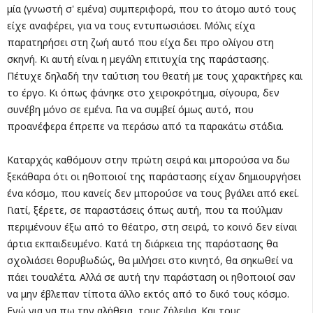
μία (γνωστή σ' εμένα) συμπεριφορά, που το άτομο αυτό τους
είχε αναφέρει, για να τους εντυπωσιάσει. Μόλις είχα
παρατηρήσει στη ζωή αυτό που είχα δει προ ολίγου στη
σκηνή. Κι αυτή είναι η μεγάλη επιτυχία της παράστασης.
Πέτυχε δηλαδή την ταύτιση του θεατή με τους χαρακτήρες και
το έργο. Κι όπως φάνηκε στο χειροκρότημα, σίγουρα, δεν
συνέβη μόνο σε εμένα. Για να συμβεί όμως αυτό, που
προανέφερα έπρεπε να περάσω από τα παρακάτω στάδια.
Καταρχάς καθόμουν στην πρώτη σειρά και μπορούσα να δω
ξεκάθαρα ότι οι ηθοποιοί της παράστασης είχαν δημιουργήσει
ένα κόσμο, που κανείς δεν μπορούσε να τους βγάλει από εκεί.
Γιατί, ξέρετε, σε παραστάσεις όπως αυτή, που τα πούλμαν
περιμένουν έξω από το θέατρο, στη σειρά, το κοινό δεν είναι
άρτια εκπαιδευμένο. Κατά τη διάρκεια της παράστασης θα
σχολιάσει θορυβωδώς, θα μιλήσει στο κινητό, θα σηκωθεί να
πάει τουαλέτα. Αλλά σε αυτή την παράσταση οι ηθοποιοί σαν
να μην έβλεπαν τίποτα άλλο εκτός από το δικό τους κόσμο.
Εγώ για να πω την αλήθεια, τους ζήλεψα. Και τους