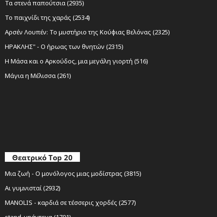
Τα στενά παπούτσια (2935)
Το παιχνίδι της χαράς (2534)
Αρσέν Λουπέν: Το μυστήριο της Κούφιας Βελόνας (2325)
ΗΡΑΚΛΗΣ" - Ο ήρωας των θνητών (2315)
Η Μάσα και ο Αρκούδος, μια μεγάλη γιορτή (516)
Μάγια η Μέλισσα (261)
Θεατρικό Top 20
Μια ζωή - Ο μονόλογος μιας μοδίστρας (3815)
Αι γυμνισταί (2932)
MANOLIS - καρδιά σε τέσσερις χορδές (2577)
stand-upάντεχα (1701)