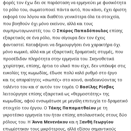
φορές τον έχω δει σε παράσταση να ερμηνεύει με φυσικότητα
το ρόλο του, σωματοποιεί πάντα αυτό, που κάνει, έχει άριστη
εκφορά του λόγου και διαθέτει γενικότερα όλα τα στοιχεία,
που βοηθούν όχι μόνο εκείνον, αλλά και τους
συμπρωταγωνιστές του. Ο
Σπύρος Παπαδόπουλος
επίσης
εξαιρετικός σε ένα ρόλο, που σίγουρα δεν τον έχεις
φανταστεί. Καταφέρνει να δημιουργήσει ένα χαρακτήρα όχι
μόνο κωμικό, αλλά και με εξαιρετικές δραματικές στιγμές, που
προσέδιδαν πληρότητα στην ερμηνεία του. Σκηνοθετικά
χειρίστηκε, επίσης, άρτια το υλικό που είχε, δεν υπέκυψε στις
ευκολίες της κωμωδίας, έδωσε πολύ καλό ρυθμό στο έργο
και τις απαραίτητες «σιωπές» στο κοινό, αναδεικνύοντας το
ταλέντο του και σ' αυτόν τον τομέα. Ο
Βασίλης Ρίσβας
λειτούργησε επίσης εξαιρετικά ως «θερμοστάτης» της
κωμωδίας, αφού ενσωμάτωσε με μεγάλη επιτυχία το δραματικό
στοιχείο του έργου. Ο
Τάκης Παπαματθαίου
με τη
γκροτέσκο ερμηνεία του ήταν επίσης απολαυστικός στους δύο
ρόλους του. Η
Άννα Μενενάκου
και η
Ξανθή Γεωργίου
επωμίστηκαν τους μικρότερους, αλλά εξίσου σημαντικούς