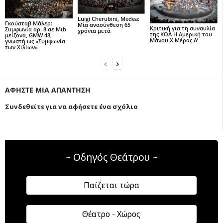
Luigi Cherubini, Medea:
Γκούσταβ Μάλερ:
Μία ανασύνθεση 65
Κριτική για τη συναυλία
Συμφωνία αρ. 8 σε Μιb
χρόνια μετά
της ΚΟΑ Η Αμερική του
μείζονα, GMW 48,
Μάνου Χ Μέρας Α’
γνωστή ως «Συμφωνία
των Χιλίων»
ΑΦΗΣΤΕ ΜΙΑ ΑΠΑΝΤΗΣΗ
Συνδεθείτε για να αφήσετε ένα σχόλιο
~ Οδηγός Θεάτρου ~
Παίζεται τώρα
Θέατρο - Χώρος