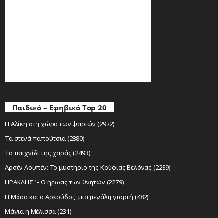
Παιδικό – Εφηβικό Top 20
Η Αλίκη στη χώρα των ψαριών (2972)
Τα στενά παπούτσια (2880)
Το παιχνίδι της χαράς (2493)
Αρσέν Λουπέν: Το μυστήριο της Κούφιας Βελόνας (2289)
ΗΡΑΚΛΗΣ" - Ο ήρωας των θνητών (2279)
Η Μάσα και ο Αρκούδος, μια μεγάλη γιορτή (482)
Μάγια η Μέλισσα (231)