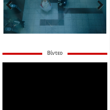
Previ
Next
ous
Βίντεο