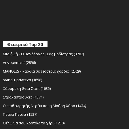
Θεατρικό Top 20
Μια ζωή - Ο μονόλογος μιας μοδίστρας (3782)
Αι γυμνισταί (2896)
MANOLIS - καρδιά σε τέσσερις χορδές (2529)
stand-upάντεχα (1658)
Χάσαμε τη Θεία Στοπ (1635)
Στρακαστρούκες (1571)
Ο επιθεωρητής Ντρέικ και η Μαύρη Χήρα (1474)
Πετάει Πετάει (1237)
Θέλω να σου κρατάω το χέρι (1230)