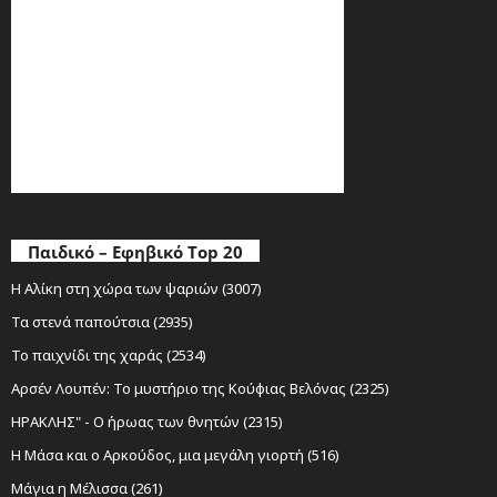
Παιδικό – Εφηβικό Top 20
Η Αλίκη στη χώρα των ψαριών (3007)
Τα στενά παπούτσια (2935)
Το παιχνίδι της χαράς (2534)
Αρσέν Λουπέν: Το μυστήριο της Κούφιας Βελόνας (2325)
ΗΡΑΚΛΗΣ" - Ο ήρωας των θνητών (2315)
Η Μάσα και ο Αρκούδος, μια μεγάλη γιορτή (516)
Μάγια η Μέλισσα (261)