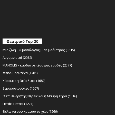
Θεατρικό Top 20
Μια ζωή - Ο μονόλογος μιας μοδίστρας (3815)
Αι γυμνισταί (2932)
MANOLIS - καρδιά σε τέσσερις χορδές (2577)
stand-upάντεχα (1701)
Χάσαμε τη Θεία Στοπ (1682)
Στρακαστρούκες (1607)
Ο επιθεωρητής Ντρέικ και η Μαύρη Χήρα (1516)
Πετάει Πετάει (1271)
Θέλω να σου κρατάω το χέρι (1266)