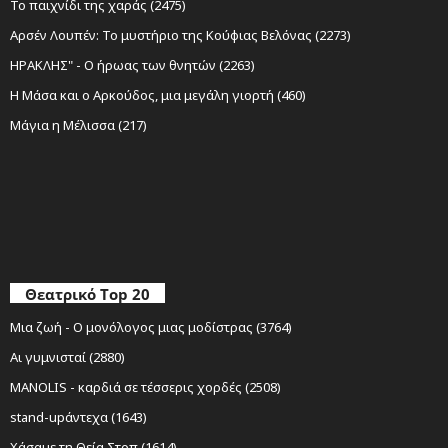
Το παιχνίδι της χαράς (2475)
Αρσέν Λουπέν: Το μυστήριο της Κούφιας Βελόνας (2273)
ΗΡΑΚΛΗΣ" - Ο ήρωας των θνητών (2263)
Η Μάσα και ο Αρκούδος, μια μεγάλη γιορτή (460)
Μάγια η Μέλισσα (217)
Θεατρικό Top 20
Μια ζωή - Ο μονόλογος μιας μοδίστρας (3764)
Αι γυμνισταί (2880)
MANOLIS - καρδιά σε τέσσερις χορδές (2508)
stand-upάντεχα (1643)
Χάσαμε τη Θεία Στοπ (1614)