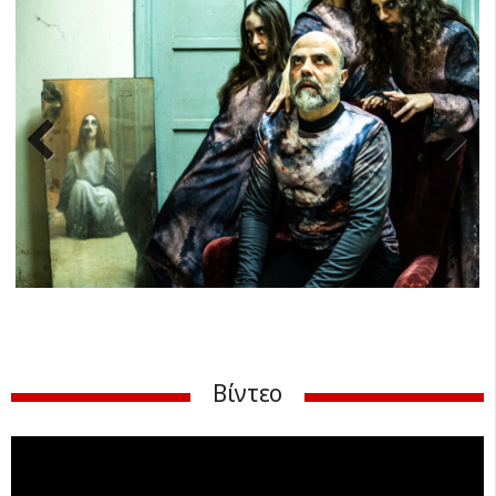
Previ
Next
ous
Βίντεο