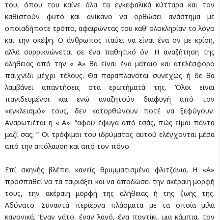
του, όπου του καίνε όλα τα εγκεφαλικά κύτταρα και τον
καθιστούν φυτό και ανίκανο να ορθώσει ανάστημα με
οποιαδήποτε τρόπο, αφαιρώντας του καθ’ ολοκληρίαν το λόγο
και την σκέψη. Ο άνθρωπος παύει να είναι ένα ον με κρίση,
αλλά συρρικνώνεται σε ένα παθητικό όν. Η αναζήτηση της
αλήθειας από την « Α» θα είναι ένα μάταιο και ατελέσφορο
παιχνίδι μέχρι τέλους. Θα παραπλανάται συνεχώς ή δε θα
λαμβάνει απαντήσεις στα ερωτήματά της. Όλοι είναι
παγιδευμένοι και ενώ αναζητούν διαφυγή από τον
«εγκλεισμό» τους, δεν κατορθώνουν ποτέ να ξεφύγουν.
Αναρωτιέται η « Α»: “αφού έφυγα από εσάς, πώς είμαι πάντα
μαζί σας; ” Οι τρόφιμοι του ιδρύματος αυτού ελέγχονται μέσα
από την απόλαυση και από τον πόνο.
Επί σκηνής βλέπει κανείς θρυμματισμένα φλιτζάνια. Η «Α»
προσπαθεί να τα ταιριάξει και να αποδώσει την ακέραιη μορφή
τους, την ακέραιη μορφή της αλήθειας ή της ζωής της.
Αδύνατο. Συναντά περίεργα πλάσματα με τα οποία μιλά
κανονικά. Έναν γάτο, έναν λαγό, ένα ποντίκι, μια κάμπια, τον