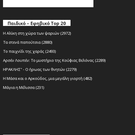
Παιδικό – Εφηβικό Top 20
Η Αλίκη στη χώρα των ψαριών (2972)
Τα στενά παπούτσια (2880)
Το παιχνίδι της χαράς (2493)
Αρσέν Λουπέν: Το μυστήριο της Κούφιας Βελόνας (2289)
ΗΡΑΚΛΗΣ" - Ο ήρωας των θνητών (2279)
Η Μάσα και ο Αρκούδος, μια μεγάλη γιορτή (482)
Μάγια η Μέλισσα (231)