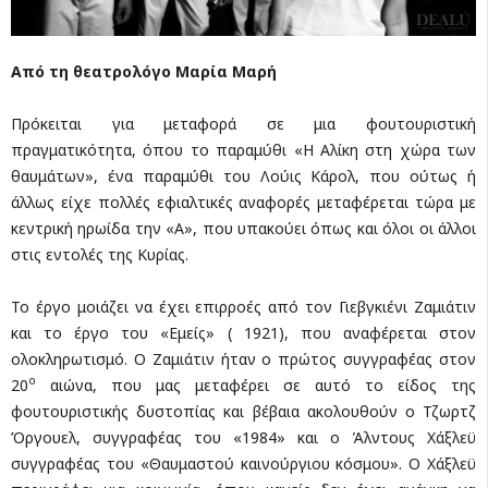
Από τη θεατρολόγο Μαρία Μαρή
Πρόκειται για μεταφορά σε μια φουτουριστική
πραγματικότητα, όπου το παραμύθι «Η Αλίκη στη χώρα των
θαυμάτων», ένα παραμύθι του Λούις Κάρολ, που ούτως ή
άλλως είχε πολλές εφιαλτικές αναφορές μεταφέρεται τώρα με
κεντρική ηρωίδα την «Α», που υπακούει όπως και όλοι οι άλλοι
στις εντολές της Κυρίας.
Το έργο μοιάζει να έχει επιρροές από τον Γιεβγκιένι Ζαμιάτιν
και το έργο του «Εμείς» ( 1921), που αναφέρεται στον
ολοκληρωτισμό. Ο Ζαμιάτιν ήταν ο πρώτος συγγραφέας στον
ο
20
αιώνα, που μας μεταφέρει σε αυτό το είδος της
φουτουριστικής δυστοπίας και βέβαια ακολουθούν ο Τζωρτζ
Όργουελ, συγγραφέας του «1984» και ο Άλντους Χάξλεϋ
συγγραφέας του «Θαυμαστού καινούργιου κόσμου». Ο Χάξλεϋ