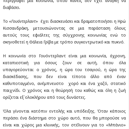
περιγράφει μια κοινωνία, όπου κανείς δεν έχει ανάγκη να
διαβάσει.
Το «
Γουόντερλαντ
» έχει διασκευάσει και δραματοποιήσει η Ηρώ
Κισσανδράκη, μετουσιώνοντας σε μια παράσταση όλους
αυτούς τους εφιάλτες της σύγχρονης κοινωνίας ενώ το
σκηνοθετεί η Θάλεια Γρίβα με τρόπο συγκεντρωτικό και πυκνό.
Η κοινωνία στο Γουόντερλαντ είναι μια κοινωνία, άχρονη,
καταπιεστική για όσους ζουν σε αυτή, όπου όλα
υπαγορεύονται: ο χρόνος, η ώρα του τσαγιού, η ώρα της
διασκέδασης, που δεν είναι τίποτα άλλο από έναν
καθυποταγμένο, ανέμπνευστο χορό και ένα χαζό, στατικό
παιχνίδι. Ο χρόνος και η θεώρησή του καθώς και όλη η ζωή
ορίζεται εξ΄ολοκλήρου από τους δυνάστες.
Όλα γίνονται κατόπιν εντολής και υπόδειξης. Όταν κάποιος
περάσει ένα διάστημα στο χώρο αυτό, που θα μπορούσε να
είναι και χώρος μια κλινικής, τον στέλνουν για το «Μπάνιο»