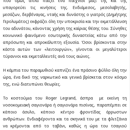
που όμως απλά παίζει ένα παιχνίδι μαζί της και της
υπαγορεύει τις κινήσεις της. Ενδιάμεσος, μεσολαβητής,
μεσάζων, δερβέναγας, νταής και δυνάστης ο γιατρός (Δημήτρης
Γερολυμάτος) εκφράζει όλη την υποκρισία και την εκμετάλλευση
του αδυνάτου, κάνοντας χρήση της καίριας θέσης του. Σύνηθες
κοινωνικό φαινόμενο εσωτερικής δυναστείας κάτω από την
απρόσωπη και απροκάλυπτη εξουσία. Όσοι βρίσκονται στην
κάστα αυτών των «λειτουργών», γίνονται οι μεγαλύτεροι
τύραννοι και εκμεταλλευτές ανά τους αιώνες.
Η κάμπια του παραμυθιού καπνίζει ένα πράσινο φύλλο όλη την
ώρα, ένα δικό της ναρκωτικό και γενικά βρίσκεται στον κόσμο
της, ενώ διατυπώνει θεωρίες.
Το κοστούμια του Roger Legrand, άσπρα με εκείνη τη
νοσοκομειακή σαγιονάρα ή σαγιονάρα πισίνας, παραπέμπει σε
κάποιο άσυλο, κάποιο κέντρο φροντίδας άρρωστων
ανθρώπων. Ενδιαφέροντα και τα σκηνικά του με τα φλιτζάνια
να κρέμονται από το ταβάνι, καθώς η ώρα του τσαγιού