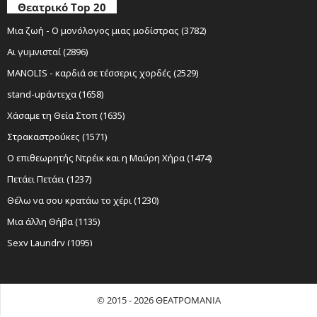
Θεατρικό Top 20
Μια ζωή - Ο μονόλογος μιας μοδίστρας (3782)
Αι γυμνισταί (2896)
MANOLIS - καρδιά σε τέσσερις χορδές (2529)
stand-upάντεχα (1658)
Χάσαμε τη Θεία Στοπ (1635)
Στρακαστρούκες (1571)
Ο επιθεωρητής Ντρέικ και η Μαύρη Χήρα (1474)
Πετάει Πετάει (1237)
Θέλω να σου κρατάω το χέρι (1230)
Μια άλλη Θήβα (1135)
Sexy Laundry (1095)
Νίκος Ξυλούρης Ο αρχάγγελος της Κρήτης (1085)
Ο Σώζων Εαυτόν Σωθήτω (1019)
© 2015 - 2026 ΘΕΑΤΡΟΜΑΝΙΑ
Όχι Άλλο Κάρβουνο (959)