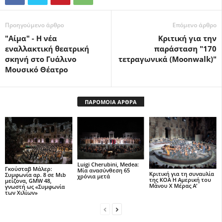
Προηγούμενο άρθρο
Επόμενο άρθρο
"Αίμα" - Η νέα
Κριτική για την
εναλλακτική θεατρική
παράσταση "170
σκηνή στο Γυάλινο
τετραγωνικά (Moonwalk)"
Μουσικό Θέατρο
ΠΑΡΟΜΟΙΑ ΑΡΘΡΑ
Luigi Cherubini, Medea:
Γκούσταβ Μάλερ:
Μία ανασύνθεση 65
Κριτική για τη συναυλία
Συμφωνία αρ. 8 σε Μιb
χρόνια μετά
της ΚΟΑ Η Αμερική του
μείζονα, GMW 48,
Μάνου Χ Μέρας Α’
γνωστή ως «Συμφωνία
των Χιλίων»