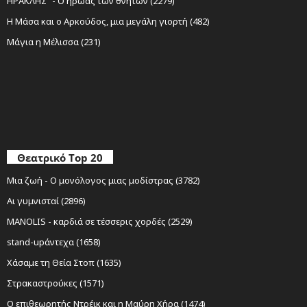
ΗΡΑΚΛΗΣ" - Ο ήρωας των θνητών (2279)
Η Μάσα και ο Αρκούδος, μια μεγάλη γιορτή (482)
Μάγια η Μέλισσα (231)
Θεατρικό Top 20
Μια ζωή - Ο μονόλογος μιας μοδίστρας (3782)
Αι γυμνισταί (2896)
MANOLIS - καρδιά σε τέσσερις χορδές (2529)
stand-upάντεχα (1658)
Χάσαμε τη Θεία Στοπ (1635)
Στρακαστρούκες (1571)
Ο επιθεωρητής Ντρέικ και η Μαύρη Χήρα (1474)