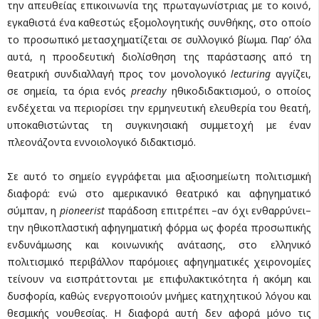
την απευθείας επικοινωνία της πρωταγωνίστριας με το κοινό,
εγκαθιστά ένα καθεστώς εξομολογητικής συνθήκης, στο οποίο
το προσωπικό μετασχηματίζεται σε συλλογικό βίωμα. Παρ’ όλα
αυτά, η προοδευτική διολίσθηση της παράστασης από τη
θεατρική συνδιαλλαγή προς τον μονολογικό
lecturing
αγγίζει,
σε σημεία, τα όρια ενός
preachy
ηθικοδιδακτισμού, ο οποίος
ενδέχεται να περιορίσει την ερμηνευτική ελευθερία του θεατή,
υποκαθιστώντας τη συγκινησιακή συμμετοχή με έναν
πλεονάζοντα εννοιολογικό διδακτισμό.
Σε αυτό το σημείο εγγράφεται μια αξιοσημείωτη πολιτισμική
διαφορά: ενώ στο αμερικανικό θεατρικό και αφηγηματικό
σύμπαν, η
pioneerist
παράδοση επιτρέπει –αν όχι ενθαρρύνει–
την ηθικοπλαστική αφηγηματική φόρμα ως φορέα προσωπικής
ενδυνάμωσης και κοινωνικής ανάτασης, στο ελληνικό
πολιτισμικό περιβάλλον παρόμοιες αφηγηματικές χειρονομίες
τείνουν να εισπράττονται με επιφυλακτικότητα ή ακόμη και
δυσφορία, καθώς ενεργοποιούν μνήμες κατηχητικού λόγου και
θεσμικής νουθεσίας. Η διαφορά αυτή δεν αφορά μόνο τις