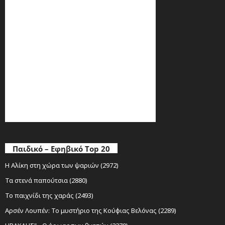
Παιδικό – Εφηβικό Top 20
Η Αλίκη στη χώρα των ψαριών (2972)
Τα στενά παπούτσια (2880)
Το παιχνίδι της χαράς (2493)
Αρσέν Λουπέν: Το μυστήριο της Κούφιας Βελόνας (2289)