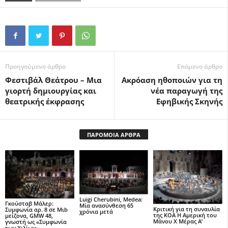
Προηγούμενο άρθρο
Επόμενο άρθρο
Φεστιβάλ Θεάτρου – Μια
Ακρόαση ηθοποιών για τη
γιορτή δημιουργίας και
νέα παραγωγή της
θεατρικής έκφρασης
Εφηβικής Σκηνής
ΠΑΡΟΜΟΙΑ ΑΡΘΡΑ
Luigi Cherubini, Medea:
Γκούσταβ Μάλερ:
Μία ανασύνθεση 65
Κριτική για τη συναυλία
Συμφωνία αρ. 8 σε Μιb
χρόνια μετά
της ΚΟΑ Η Αμερική του
μείζονα, GMW 48,
Μάνου Χ Μέρας Α’
γνωστή ως «Συμφωνία
των Χιλίων»