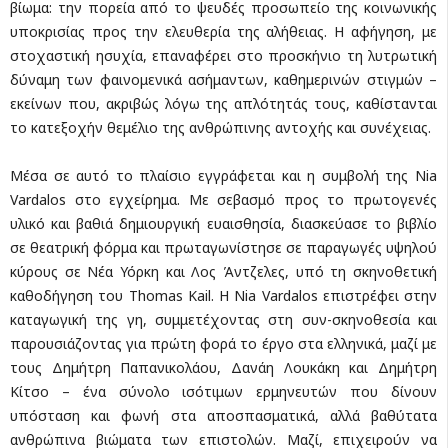
βίωμα: την πορεία από το ψευδές προσωπείο της κοινωνικής
υποκρισίας προς την ελευθερία της αλήθειας. Η αφήγηση, με
στοχαστική ησυχία, επαναφέρει στο προσκήνιο τη λυτρωτική
δύναμη των φαινομενικά ασήμαντων, καθημερινών στιγμών –
εκείνων που, ακριβώς λόγω της απλότητάς τους, καθίστανται
το κατεξοχήν θεμέλιο της ανθρώπινης αντοχής και συνέχειας.
Μέσα σε αυτό το πλαίσιο εγγράφεται και η συμβολή της Nia
Vardalos στο εγχείρημα. Με σεβασμό προς το πρωτογενές
υλικό και βαθιά δημιουργική ευαισθησία, διασκεύασε το βιβλίο
σε θεατρική φόρμα και πρωταγωνίστησε σε παραγωγές υψηλού
κύρους σε Νέα Υόρκη και Λος Άντζελες, υπό τη σκηνοθετική
καθοδήγηση του Thomas Kail. Η Nia Vardalos επιστρέφει στην
καταγωγική της γη, συμμετέχοντας στη συν-σκηνοθεσία και
παρουσιάζοντας για πρώτη φορά το έργο στα ελληνικά, μαζί με
τους Δημήτρη Παπανικολάου, Δανάη Λουκάκη και Δημήτρη
Κίτσο – ένα σύνολο ισότιμων ερμηνευτών που δίνουν
υπόσταση και φωνή στα αποσπασματικά, αλλά βαθύτατα
ανθρώπινα βιώματα των επιστολών. Μαζί, επιχειρούν να