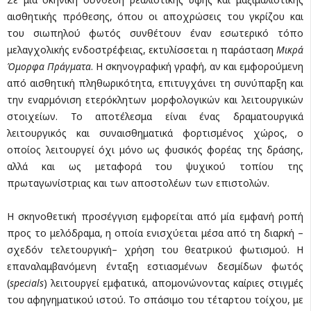
αισθητικής πρόθεσης, όπου οι αποχρώσεις του γκρίζου και
του σιωπηλού φωτός συνθέτουν έναν εσωτερικό τόπο
μελαγχολικής ενδοστρέφειας, εκτυλίσσεται η παράσταση
Μικρά
Όμορφα Πράγματα
. Η σκηνογραφική γραφή, αν και εμφορούμενη
από αισθητική πληθωρικότητα, επιτυγχάνει τη συνύπαρξη και
την εναρμόνιση ετερόκλητων μορφολογικών και λειτουργικών
στοιχείων. Το αποτέλεσμα είναι ένας δραματουργικά
λειτουργικός και συναισθηματικά φορτισμένος χώρος, ο
οποίος λειτουργεί όχι μόνο ως φυσικός φορέας της δράσης,
αλλά και ως μεταφορά του ψυχικού τοπίου της
πρωταγωνίστριας και των αποστολέων των επιστολών.
Η σκηνοθετική προσέγγιση εμφορείται από μία εμφανή ροπή
προς το μελόδραμα, η οποία ενισχύεται μέσα από τη διαρκή –
σχεδόν τελετουργική– χρήση του θεατρικού φωτισμού. Η
επαναλαμβανόμενη ένταξη εστιασμένων δεσμίδων φωτός
(
specials
) λειτουργεί εμφατικά, απομονώνοντας καίριες στιγμές
του αφηγηματικού ιστού. Το σπάσιμο του τέταρτου τοίχου, με