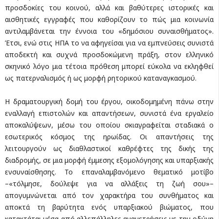
προσδοκίες του κοινού, αλλά και βαθύτερες ιστορικές και
αισθητικές εγγραφές που καθορίζουν το πώς μια κοινωνία
αντιλαμβάνεται την έννοια του «δημόσιου συναισθήματος».
Έτσι, ενώ στις ΗΠΑ το να αφηγείσαι για να εμπνεύσεις συνιστά
αποδεκτή και συχνά προσδοκώμενη πράξη, στον ελληνικό
σκηνικό λόγο μια τέτοια πρόθεση μπορεί εύκολα να εκληφθεί
ως πατερναλισμός ή ως μορφή ρητορικού καταναγκασμού.
Η δραματουργική δομή του έργου, οικοδομημένη πάνω στην
εναλλαγή επιστολών και απαντήσεων, συνιστά ένα εργαλείο
αποκαλύψεων, μέσω του οποίου σκιαγραφείται σταδιακά ο
εσωτερικός κόσμος της ηρωίδας. Οι απαντήσεις της
λειτουργούν ως διαθλαστικοί καθρέφτες της δικής της
διαδρομής, σε μια μορφή έμμεσης εξομολόγησης και υπαρξιακής
ενσυναίσθησης. Το επαναλαμβανόμενο θεματικό μοτίβο
–«τόλμησε, δούλεψε για να αλλάξεις τη ζωή σου»–
απογυμνώνεται από τον χαρακτήρα του συνθήματος και
αποκτά τη βαρύτητα ενός υπαρξιακού βιώματος, που
κατακτάται μέσα από αλλεπάλληλες αναμετρήσεις με την οδύνη