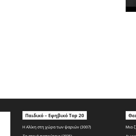
κ
έ
ς
Παιδικό – Εφηβικό Top 20
Θεα
Η Αλίκη στη χώρα των ψαριών (3007)
Μια ζ