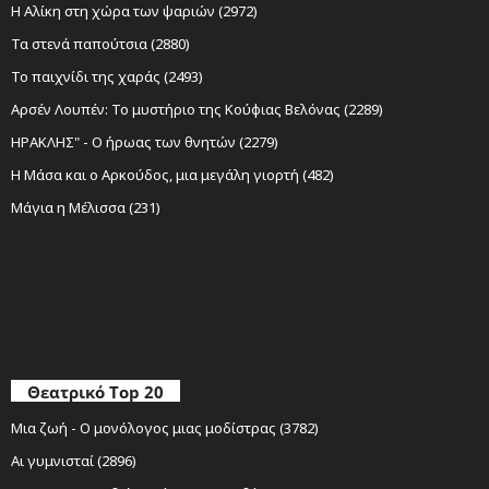
Η Αλίκη στη χώρα των ψαριών (2972)
Τα στενά παπούτσια (2880)
Το παιχνίδι της χαράς (2493)
Αρσέν Λουπέν: Το μυστήριο της Κούφιας Βελόνας (2289)
ΗΡΑΚΛΗΣ" - Ο ήρωας των θνητών (2279)
Η Μάσα και ο Αρκούδος, μια μεγάλη γιορτή (482)
Μάγια η Μέλισσα (231)
Θεατρικό Top 20
Μια ζωή - Ο μονόλογος μιας μοδίστρας (3782)
Αι γυμνισταί (2896)