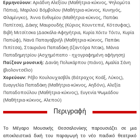
Ερμηνεύουν:
Αριάδνη Αλεξίου (Μαθήτρια-κύκνος, Ψηλομύτα
Πάπια), Μαριλού Βόμβολου (Μαθήτρια-κύκνος, Κυνηγός,
Φλαμίνγκο), Άννα Ευθυμίου (Μαθήτρια-κύκνος, Παπάκι
Παπίτσα), Δάκης Μαυρουδής (Κύριος Κουντεπιέ, Κότσυφας),
Βιβή Μιτσίτσκα (Δασκάλα-Αφηγήτρια, Κυρία Χόιτυ Τόιτυ, Κυρία
Παπώφ), Νανά Παπαγαβριήλ (Μαθήτρια-κύκνος, Παπάκι
Πιπίτσα), Σταυριάνα Παπαδάκη (Ιζαντόρα Ντακ), Μάνια
Παπαδημητρίου (Ασχημόπαπο - ηχογραφημένη αφήγηση)
Παίζουν μουσική:
Δανάη Πολυκάρπου (πιάνο), Αμαλία Σάνη
(βιολοντσέλο)
Χορεύουν:
Ρέβο Κουλουχασβίλι (Βάτραχος Κοάξ, Λύκος),
Ευαγγελία Παπαδάκη (Μαθήτρια-κύκνος, Αηδόνι), Αλεξία
Παπαδοπούλου (Μαθήτρια-κύκνος), Ευγενία Ψωμιάδου
(Μαθήτρια-κύκνος, Αλεπού)
Περιγραφή
Το Μέγαρο Μουσικής Θεσσαλονίκης παρουσιάζει σε μια
αποκλειστικά δική του παραγωγή το νέο παιδικό θεατρικό