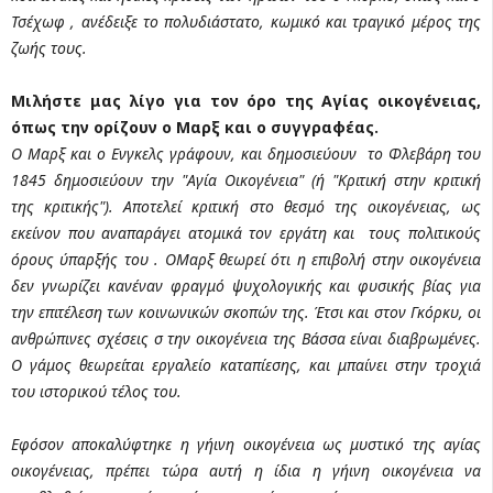
Τσέχωφ , ανέδειξε το πολυδιάστατο, κωμικό και τραγικό μέρος της
ζωής τους.
Μιλήστε μας λίγο για τον όρο της Αγίας οικογένειας,
όπως την ορίζουν ο Μαρξ και ο συγγραφέας.
Ο Μαρξ και ο Ενγκελς γράφουν, και δημοσιεύουν το Φλεβάρη του
1845 δημοσιεύουν την "Αγία Οικογένεια" (ή "Κριτική στην κριτική
της κριτικής"). Αποτελεί κριτική στο θεσμό της οικογένειας, ως
εκείνον που αναπαράγει ατομικά τον εργάτη και τους πολιτικούς
όρους ύπαρξής του . ΟΜαρξ θεωρεί ότι η επιβολή στην οικογένεια
δεν γνωρίζει κανέναν φραγμό ψυχολογικής και φυσικής βίας για
την επιτέλεση των κοινωνικών σκοπών της. Έτσι και στον Γκόρκυ, οι
ανθρώπινες σχέσεις σ την οικογένεια της Βάσσα είναι διαβρωμένες.
Ο γάμος θεωρείται εργαλείο καταπίεσης, και μπαίνει στην τροχιά
του ιστορικού τέλος του.
Εφόσον αποκαλύφτηκε η γήινη οικογένεια ως μυστικό της αγίας
οικογένειας, πρέπει τώρα αυτή η ίδια η γήινη οικογένεια να