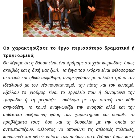
Θα χαρακτηρίζατε το έργο περισσότερο δραματικό ή
τραγικωμικό;
Θα λέγαμε ότι η Βάσσα είναι ένα δράμαμε στοιχεία κωμωδίας, όπως
ακριβώς και η δική μας ζωή. Τα έργα του Γκόρκυ είναι φιλοσοφικά
σκοτεινά και ηθικά αμφίθυμα, αναμειγνύουν με απλοϊκό τρόπο τον
ιδεαλισμό με τον νέο-πουριτανισμό, την πίστη και τον κυνισμό.
Εξάλλου το χιούμορ είναι το εργαλείο που ή δυναμώνει την
τραγωδία ή τη μετριάζει ανάλογα με την οπτική του κάθε
σκηνοθέτη. Το κοινό αναγνωρίζει την ανοησία αλλά και την
αυθεντική ανθρώπινη φύση των χαρακτήρων και νοιώθει τα
προβλήματα τους, όσο και τη δυσκολία με την οποία τα
αντιμετωπίζουν. Θέλοντας να αποφύγει τις απλοϊκές πολιτικές,
κοινωνικές και ηθικές κρίσεις των ηρώων του ο Γκόρκυ, όπως και ο