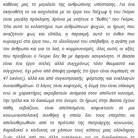
καθένας μας το μεγαλείο της ανθρώπινης υπόστασης. Για ένα
σκηνοθέτη το να ασχολείται με τα έργα του Τσέχωφ ή του Γκόρκι
είναι μεγάλη πρόκληση. Χρόνια με γοήτευε ο "Βυθός" του Γκόρκι.
Όλο αυτό το κολαστήριο των ανθρώπινων ψυχών, οι ήρωες που
αναζητούν φως και ελπίδα, η παρακμή, αυτό το ένθεο που
κυριαρχεί στα έργα του., το ιδεολογικό του υπόβαθρο, η αγάπη για
τον άνθρωπο και για το λαό, ο κομμουνισμός, όλες αυτές οι αξίες
που πρεσβεύει ο Γκορκι δεν θα με άφηναν ασυγκίνητο. Η Βασσα
είναι ένα έργο ατελές αλλά συγχρόνως τόσο θαυμαστό και
σύγχρονο, όχι μόνο από άποψη γραφής (το έργο είναι συμπαγές σε
47 εικόνες), αλλά και από συγκινησιακής φόρτισης και εναλλαγών
συναισθημάτων. Ο λόγος είναι κοφτερός, η δομή του είναι επίκαιρη
ενώ οι χαρακτήρες ακροβατούν ανάμεσα στον απόλυτο κυνισμό,
την τρέλα και το δικαίωμα στο όνειρο. Οι ήρωες στην Βασσα έχουν
πάθη, εκβιάζουν, είναι απελπισμένοι, ασφυκτιούν σε μια
κοινωνικοπολιτική συνθήκη η οποία δεν τους επιτρέπει να
απελευθερωθούν από το πρότυπο της πατριάρχης κοινωνίας.
Καραδοκεί ο κίνδυνος να χάσουν τους κόπους μιας ολόκληρης
ζωής αλλά από την άλλη ρισκάρουν για να διεκδικήσουν το