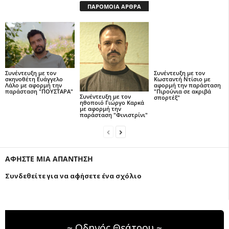
ΠΑΡΟΜΟΙΑ ΑΡΘΡΑ
Συνέντευξη με τον
Συνέντευξη με τον
σκηνοθέτη Ευάγγελο
Κωσταντή Ντίσιο με
Λάλο με αφορμή την
αφορμή την παράσταση
παράσταση "ΠΟΥΣΤΑΡΑ"
"Πιρούνια σε ακριβά
Συνέντευξη με τον
σπορτέξ"
ηθοποιό Γιώργο Καρκά
με αφορμή την
παράσταση "Φινιστρίνι"
ΑΦΗΣΤΕ ΜΙΑ ΑΠΑΝΤΗΣΗ
Συνδεθείτε για να αφήσετε ένα σχόλιο
~ Οδηγός Θεάτρου ~