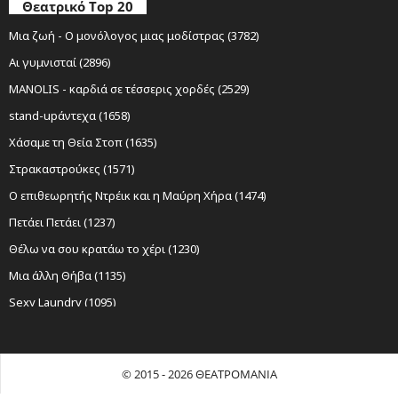
Θεατρικό Top 20
Μια ζωή - Ο μονόλογος μιας μοδίστρας (3782)
Αι γυμνισταί (2896)
MANOLIS - καρδιά σε τέσσερις χορδές (2529)
stand-upάντεχα (1658)
Χάσαμε τη Θεία Στοπ (1635)
Στρακαστρούκες (1571)
Ο επιθεωρητής Ντρέικ και η Μαύρη Χήρα (1474)
Πετάει Πετάει (1237)
Θέλω να σου κρατάω το χέρι (1230)
Μια άλλη Θήβα (1135)
Sexy Laundry (1095)
Νίκος Ξυλούρης Ο αρχάγγελος της Κρήτης (1085)
Ο Σώζων Εαυτόν Σωθήτω (1019)
© 2015 - 2026 ΘΕΑΤΡΟΜΑΝΙΑ
Όχι Άλλο Κάρβουνο (959)