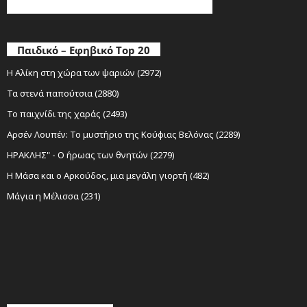
Παιδικό – Εφηβικό Top 20
Η Αλίκη στη χώρα των ψαριών (2972)
Τα στενά παπούτσια (2880)
Το παιχνίδι της χαράς (2493)
Αρσέν Λουπέν: Το μυστήριο της Κούφιας Βελόνας (2289)
ΗΡΑΚΛΗΣ" - Ο ήρωας των θνητών (2279)
Η Μάσα και ο Αρκούδος, μια μεγάλη γιορτή (482)
Μάγια η Μέλισσα (231)