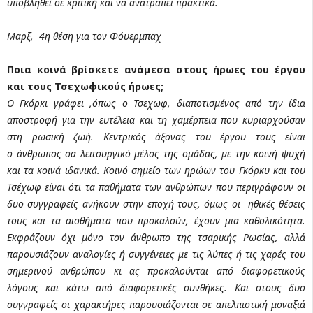
υποβληθεί σε κριτική και νά ανατραπεί πρακτικά.
Μαρξ, 4η θέση για τον Φόυερμπαχ
Ποια κοινά βρίσκετε ανάμεσα στους ήρωες του έργου
και τους Τσεχωφικούς ήρωες;
Ο Γκόρκι γράφει ,όπως ο Τσεχωφ, διαποτισμένος από την ίδια
αποστροφή για την ευτέλεια και τη χαμέρπεια που κυριαρχούσαν
στη ρωσική ζωή. Κεντρικός άξονας του έργου τους είναι
ο άνθρωπος σα λειτουργικό μέλος της ομάδας, με την κοινή ψυχή
και τα κοινά ιδανικά. Κοινό σημείο των ηρώων του Γκόρκυ και του
Τσέχωφ είναι ότι τα παθήματα των ανθρώπων που περιγράφουν οι
δυο συγγραφείς ανήκουν στην εποχή τους, όμως οι ηθικές θέσεις
τους και τα αισθήματα που προκαλούν, έχουν μια καθολικότητα.
Εκφράζουν όχι μόνο τον άνθρωπο της τσαρικής Ρωσίας, αλλά
παρουσιάζουν αναλογίες ή συγγένειες με τις λύπες ή τις χαρές του
σημερινού ανθρώπου κι ας προκαλούνται από διαφορετικούς
λόγους και κάτω από διαφορετικές συνθήκες. Και στους δυο
συγγραφείς οι χαρακτήρες παρουσιάζονται σε απελπιστική μοναξιά