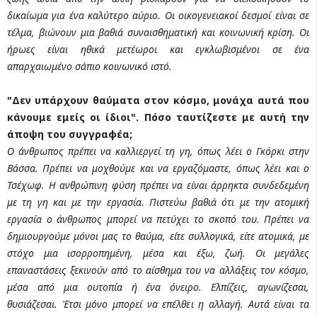
δικαίωμα για ένα καλύτερο αύριο. Οι οικογενειακοί δεσμοί είναι σε
τέλμα, βιώνουν μια βαθιά συναισθηματική και κοινωνική κρίση. Οι
ήρωες είναι ηθικά μετέωροι και εγκλωβισμένοι σε ένα
απαρχαιωμένο σάπιο κοινωνικό ιστό.
"Δεν υπάρχουν θαύματα στον κόσμο, μονάχα αυτά που
κάνουμε εμείς οι ίδιοι". Πόσο ταυτίζεστε με αυτή την
άποψη του συγγραφέα;
Ο άνθρωπος πρέπει να καλλιεργεί τη γη, όπως λέει ο Γκόρκι στην
Βάσσα. Πρέπει να μοχθούμε και να εργαζόμαστε, όπως λέει και ο
Τσέχωφ. Η ανθρώπινη φύση πρέπει να είναι άρρηκτα συνδεδεμένη
με τη γη και με την εργασία. Πιστεύω βαθιά ότι με την ατομική
εργασία ο άνθρωπος μπορεί να πετύχει το σκοπό του. Πρέπει να
δημιουργούμε μόνοι μας το θαύμα, είτε συλλογικά, είτε ατομικά, με
στόχο μια ισορροπημένη, μέσα και έξω, ζωή. Οι μεγάλες
επαναστάσεις ξεκινούν από το αίσθημα του να αλλάξεις τον κόσμο,
μέσα από μια ουτοπία ή ένα όνειρο. Ελπίζεις, αγωνίζεσαι,
θυσιάζεσαι. Έτσι μόνο μπορεί να επέλθει η αλλαγή. Αυτά είναι τα