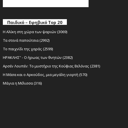
Παιδικό – Εφηβικό Top 20
Η Αλίκη στη χώρα των ψαριών (3069)
Τα στενά παπούτσια (2992)
Το παιχνίδι της χαράς (2599)
ΗΡΑΚΛΗΣ" - Ο ήρωας των θνητών (2382)
Αρσέν Λουπέν: Το μυστήριο της Κούφιας Βελόνας (2381)
Η Μάσα και ο Αρκούδος, μια μεγάλη γιορτή (570)
Μάγια η Μέλισσα (316)