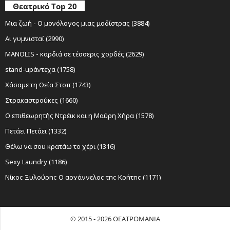
Θεατρικό Top 20
Μια ζωή - Ο μονόλογος μιας μοδίστρας (3884)
Αι γυμνισταί (2990)
MANOLIS - καρδιά σε τέσσερις χορδές (2629)
stand-upάντεχα (1758)
Χάσαμε τη Θεία Στοπ (1743)
Στρακαστρούκες (1660)
Ο επιθεωρητής Ντρέικ και η Μαύρη Χήρα (1578)
Πετάει Πετάει (1332)
Θέλω να σου κρατάω το χέρι (1316)
Sexy Laundry (1186)
Νίκος Ξυλούρης Ο αρχάγγελος της Κρήτης (1171)
Ο Σώζων Εαυτόν Σωθήτω (1118)
Εκκλησιάζουσες | Γυναικες στην εξουσία (1050)
© 2015 - 2026 ΘΕΑΤΡΟΜΑΝΙΑ
Όχι Άλλο Κάρβουνο (1039)