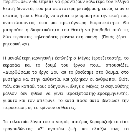
περιπτώσεων θα έπρεπε να φροντίζουν καλύτερα τον Έλληνα
θεατή δίνοντάς του μια σωστότερη μετάφραση, εκτός κι αν ο
σκοπός ήταν ο θεατής να σχίσει την όραση και την ακοή του,
αναπτύσσοντας έτσι μια πρωτόγνωρη διορατικότητα. Θα
μπορούσε η διορατικότητα του θεατή να βοηθηθεί από τις
δύο τεράστιες τηλεοράσεις plasma στη σκηνή... (Ποιός ξέρει...
ρητορική «;»).
Η μεγαλύτερη (αρνητική;) έκπληξη: ο Μέγας Ιεροεξεταστής, το
κερασάκι και το ζουμί του έργου που... απουσιάζει.
«Διορθώσαμε το έργο Σου και το βασίσαμε στο θαύμα, στο
μυστήριο και στην αυθεντία. Και χάρηκαν οι άνθρωποι, διότι
πάλι σαν κοπάδι τους οδηγούν», έλεγε ο Μέγας. Ο σκηνοθέτης
μάλλον δεν ήθελε να γίνει ιεροεξεταστής-ιεροερμηνευτής,
γι΄αυτό και τον απέφυγε. Το κατά πόσο αυτό βελτίωσε την
παράσταση, ας το κρίνουν οι θεατές.
Τα τελευταία λόγια του ο νεκρός πατέρας Καραμάζοφ τα είπε
τραγουδώντας: «Σ’ αγαπάω ζωή.. και ελπίζω πως το