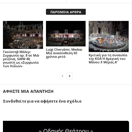
ΠΑΡΟΜΟΙΑ ΑΡΘΡΑ
Luigi Cherubini, Medea:
Γκούσταβ Μάλερ:
Μία ανασύνθεση 65
Κριτική για τη συναυλία
Συμφωνία αρ. 8 σε Μιb
χρόνια μετά
της ΚΟΑ Η Αμερική του
μείζονα, GMW 48,
Μάνου Χ Μέρας Α’
γνωστή ως «Συμφωνία
των Χιλίων»
ΑΦΗΣΤΕ ΜΙΑ ΑΠΑΝΤΗΣΗ
Συνδεθείτε για να αφήσετε ένα σχόλιο
~ Οδηγός Θεάτρου ~