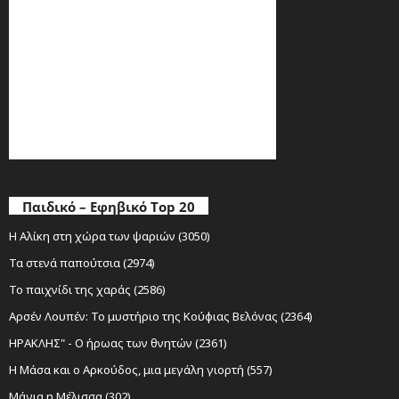
Παιδικό – Εφηβικό Top 20
Η Αλίκη στη χώρα των ψαριών (3050)
Τα στενά παπούτσια (2974)
Το παιχνίδι της χαράς (2586)
Αρσέν Λουπέν: Το μυστήριο της Κούφιας Βελόνας (2364)
ΗΡΑΚΛΗΣ" - Ο ήρωας των θνητών (2361)
Η Μάσα και ο Αρκούδος, μια μεγάλη γιορτή (557)
Μάγια η Μέλισσα (302)