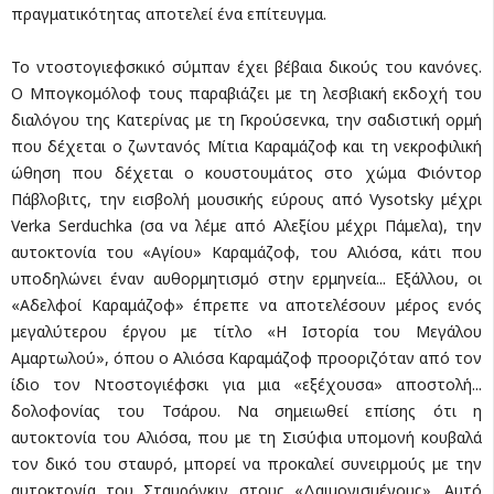
πραγματικότητας αποτελεί ένα επίτευγμα.
Το ντοστογιεφσκικό σύμπαν έχει βέβαια δικούς του κανόνες.
Ο Μπογκομόλοφ τους παραβιάζει με τη λεσβιακή εκδοχή του
διαλόγου της Κατερίνας με τη Γκρούσενκα, την σαδιστική ορμή
που δέχεται ο ζωντανός Μίτια Καραμάζοφ και τη νεκροφιλική
ώθηση που δέχεται ο κουστουμάτος στο χώμα Φιόντορ
Πάβλοβιτς, την εισβολή μουσικής εύρους από Vysotsky μέχρι
Verka Serduchka (σα να λέμε από Αλεξίου μέχρι Πάμελα), την
αυτοκτονία του «Αγίου» Καραμάζοφ, του Αλιόσα, κάτι που
υποδηλώνει έναν αυθορμητισμό στην ερμηνεία... Εξάλλου, οι
«Αδελφοί Καραμάζοφ» έπρεπε να αποτελέσουν μέρος ενός
μεγαλύτερου έργου με τίτλο «Η Ιστορία του Μεγάλου
Αμαρτωλού», όπου ο Αλιόσα Καραμάζοφ προοριζόταν από τον
ίδιο τον Ντοστογιέφσκι για μια «εξέχουσα» αποστολή...
δολοφονίας του Τσάρου. Να σημειωθεί επίσης ότι η
αυτοκτονία του Αλιόσα, που με τη Σισύφια υπομονή κουβαλά
τον δικό του σταυρό, μπορεί να προκαλεί συνειρμούς με την
αυτοκτονία του Σταυρόγκιν στους «Δαιμονισμένους». Αυτό