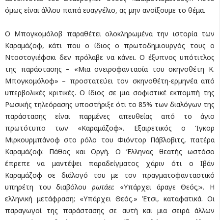
όμως είναι άλλου παπά ευαγγέλιο, ας μην ανοίξουμε το θέμα.
Ο Μπογκομόλοβ παραθέτει ολοκληρωμένα την ιστορία των
Καραμάζοφ, κάτι που ο ίδιος ο πρωτοδημιουργός τους ο
Ντοστογιέφσκι δεν πρόλαβε να κάνει. Ο έξυπνος υπότιτλος
της παράστασης – «Μια ονειροφαντασία του σκηνοθέτη Κ.
Μπογκομόλοφ» – προστατεύει τον σκηνοθέτη-ερμηνέα από
υπερβολικές κριτικές. Ο ίδιος σε μια σοφιστικέ εκπομπή της
Ρωσικής τηλεόρασης υποστήριξε ότι το 85% των διαλόγων της
παράστασης είναι παρμένες απευθείας από το άγιο
πρωτότυπο των «Καραμάζοφ». Εξαιρετικός ο Ίγκορ
Μιρκουρμπάνοφ στο ρόλο του Φιόντορ Πάβλοβιτς, πατέρα
Καραμάζοφ: Πάθος και Οργή. Ο Έλληνας θεατής ωστόσο
έπρεπε να μαντέψει παραδείγματος χάριν ότι ο Ιβάν
Καραμάζοφ σε διάλογό του με τον πραγματοφανταστικό
υπηρέτη του διαβόλου
ρωτάει
: «Υπάρχει άραγε Θεός;». Η
ελληνική μετάφραση; «Υπάρχει Θεός.» Έτσι, καταφατικά. Οι
παραγωγοί της παράστασης σε αυτή και μια σειρά άλλων