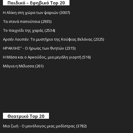
Παιδικό – Εφηβικό Top 20
Η Αλίκη στη χώρα των ψαριών (3007)
Τα στενά παπούτσια (2935)
Το παιχνίδι της χαράς (2534)
Αρσέν Λουπέν: Το μυστήριο της Κούφιας Βελόνας (2325)
ΗΡΑΚΛΗΣ" - Ο ήρωας των θνητών (2315)
Η Μάσα και ο Αρκούδος, μια μεγάλη γιορτή (516)
Μάγια η Μέλισσα (261)
Θεατρικό Top 20
Μια ζωή - Ο μονόλογος μιας μοδίστρας (3782)