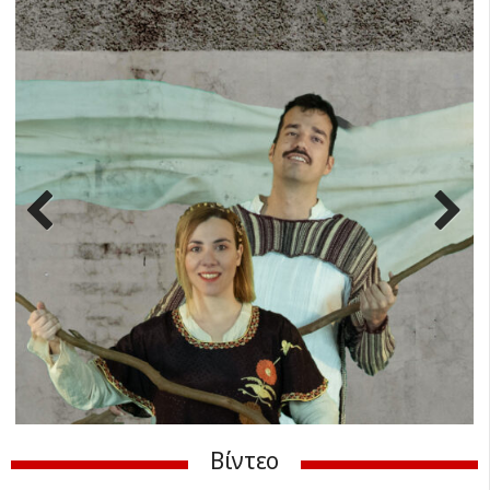
Previ
Next
ous
Βίντεο