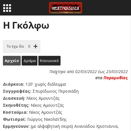
Η Γκόλφω
Το έχω δει
0
Αρχείο
Δράμα
Κοινωνικό
Παίχτηκε από 02/03/2022 έως 23/03/2022
στο
Παραμυθίας
Διάρκεια:
120' χωρίς διάλειμμα
Συγγραφέας:
Σπυρίδωνος Περεσιάδη
Διασκευή:
Νίκος Αμουντζάς
Σκηνοθέτης:
Νίκος Αμουντζάς
Κοστούμια:
Νίκος Αμουντζάς
Φωτισμοί:
Γιώργος Νικολα’ι’δης
Ερμηνεύουν:
(με αλφαβητική σειρά) Ανανιάδου Χριστιάννα,