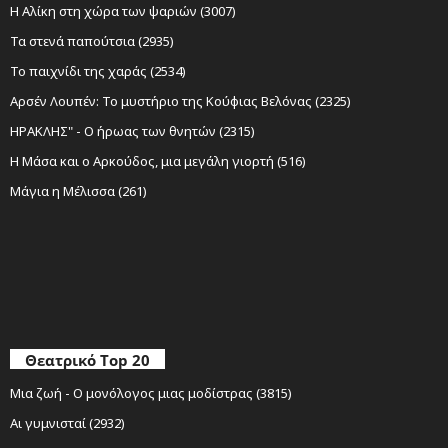
Η Αλίκη στη χώρα των ψαριών (3007)
Τα στενά παπούτσια (2935)
Το παιχνίδι της χαράς (2534)
Αρσέν Λουπέν: Το μυστήριο της Κούφιας Βελόνας (2325)
ΗΡΑΚΛΗΣ" - Ο ήρωας των θνητών (2315)
Η Μάσα και ο Αρκούδος, μια μεγάλη γιορτή (516)
Μάγια η Μέλισσα (261)
Θεατρικό Top 20
Μια ζωή - Ο μονόλογος μιας μοδίστρας (3815)
Αι γυμνισταί (2932)