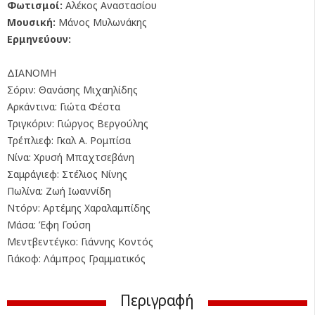
Φωτισμοί:
Αλέκος Αναστασίου
Μουσική:
Μάνος Μυλωνάκης
Ερμηνεύουν:
ΔΙΑΝΟΜΗ
Σόριν: Θανάσης Μιχαηλίδης
Αρκάντινα: Γιώτα Φέστα
Τριγκόριν: Γιώργος Βεργούλης
Τρέπλιεφ: Γκαλ Α. Ρομπίσα
Νίνα: Χρυσή Μπαχτσεβάνη
Σαμράγιεφ: Στέλιος Νίνης
Πωλίνα: Ζωή Ιωαννίδη
Ντόρν: Αρτέμης Χαραλαμπίδης
Μάσα: Έφη Γούση
Μεντβεντέγκο: Γιάννης Κοντός
Γιάκοφ: Λάμπρος Γραμματικός
Περιγραφή