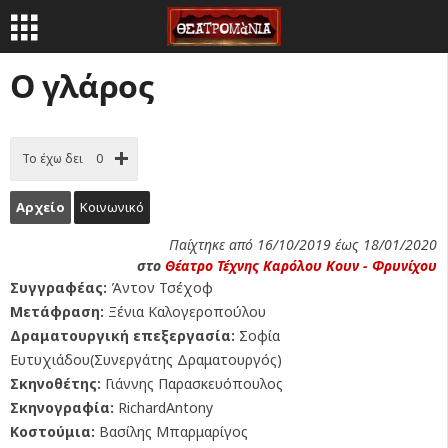
Ο γλάρος
Το έχω δει
0
Αρχείο
Κοινωνικό
Παίχτηκε από 16/10/2019 έως 18/01/2020
στο
Θέατρο Τέχνης Καρόλου Κουν - Φρυνίχου
Συγγραφέας:
Άντον Τσέχοφ
Μετάφραση:
Ξένια Καλογεροπούλου
Δραματουργική επεξεργασία:
Σοφία
Ευτυχιάδου(Συνεργάτης Δραματουργός)
Σκηνοθέτης:
Γιάννης Παρασκευόπουλος
Σκηνογραφία:
RichardAntony
Κοστούμια:
Βασίλης Μπαρμαρίγος