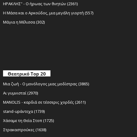
ΗΡΑΚΛΗΣ" - Ο ήρωας των θνητών (2361)
Η Μάσα και ο Αρκούδος, μια μεγάλη γιορτή (557)
Μάγια η Μέλισσα (302)
Θεατρικό Top 20
Μια ζωή - Ο μονόλογος μιας μοδίστρας (3865)
Αι γυμνισταί (2970)
MANOLIS - καρδιά σε τέσσερις χορδές (2611)
stand-upάντεχα (1739)
Χάσαμε τη Θεία Στοπ (1725)
Στρακαστρούκες (1638)