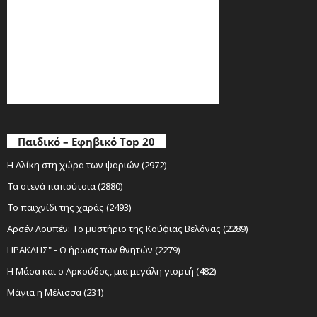
Παιδικό – Εφηβικό Top 20
Η Αλίκη στη χώρα των ψαριών (2972)
Τα στενά παπούτσια (2880)
Το παιχνίδι της χαράς (2493)
Αρσέν Λουπέν: Το μυστήριο της Κούφιας Βελόνας (2289)
ΗΡΑΚΛΗΣ" - Ο ήρωας των θνητών (2279)
Η Μάσα και ο Αρκούδος, μια μεγάλη γιορτή (482)
Μάγια η Μέλισσα (231)