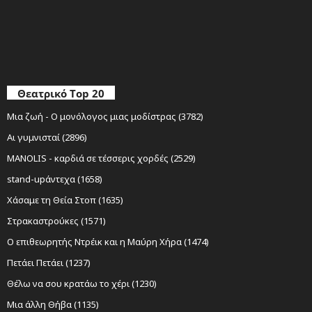
Θεατρικό Top 20
Μια ζωή - Ο μονόλογος μιας μοδίστρας (3782)
Αι γυμνισταί (2896)
MANOLIS - καρδιά σε τέσσερις χορδές (2529)
stand-upάντεχα (1658)
Χάσαμε τη Θεία Στοπ (1635)
Στρακαστρούκες (1571)
Ο επιθεωρητής Ντρέικ και η Μαύρη Χήρα (1474)
Πετάει Πετάει (1237)
Θέλω να σου κρατάω το χέρι (1230)
Μια άλλη Θήβα (1135)