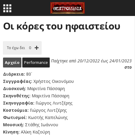
Οι κόρες του ηφαιστείου
Το έχω δει
0
Παίχτηκε από 20/12/2022 έως 24/01/2023
Αρχείο
Performance
στο
Διάρκεια:
80΄
Συγγραφέας:
Χρήστος Οικονόμου
Διασκευή:
Μαριτίνα Πάσσαρη
Σκηνοθέτης:
Μαριτίνα Πάσσαρη
Σκηνογραφία:
Γιώργος Λιντζέρης
Κοστούμια:
Γιώργος Λιντζέρης
Φωτισμοί:
Κωστής Καπελώνης
Μουσική:
Στάθης Ιωάννου
Κίνηση:
Αλίκη Καζούρη