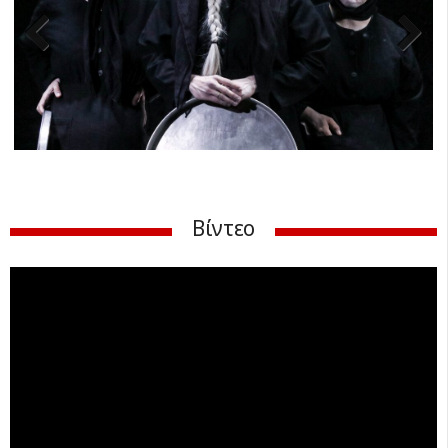
Previ
Next
ous
Βίντεο