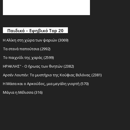
Παιδικό – Εφηβικό Top 20
Η Αλίκη στη χώρα των ψαριών (3069)
Τα στενά παπούτσια (2992)
Το παιχνίδι της χαράς (2599)
ΗΡΑΚΛΗΣ" - Ο ήρωας των θνητών (2382)
Αρσέν Λουπέν: Το μυστήριο της Κούφιας Βελόνας (2381)
Η Μάσα και ο Αρκούδος, μια μεγάλη γιορτή (570)
Μάγια η Μέλισσα (316)