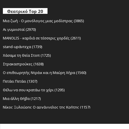
Θεατρικό Top 20
Μια ζωή - Ο μονόλογος μιας μοδίστρας (3865)
Αι γυμνισταί (2970)
MANOLIS - καρδιά σε τέσσερις χορδές (2611)
stand-upάντεχα (1739)
Χάσαμε τη Θεία Στοπ (1725)
Στρακαστρούκες (1638)
Ο επιθεωρητής Ντρέικ και η Μαύρη Χήρα (1560)
Πετάει Πετάει (1307)
Θέλω να σου κρατάω το χέρι (1295)
Μια άλλη Θήβα (1217)
Νίκος Ξυλούρης Ο αρχάγγελος της Κρήτης (1157)
Sexy Laundry (1152)
Ο Σώζων Εαυτόν Σωθήτω (1098)