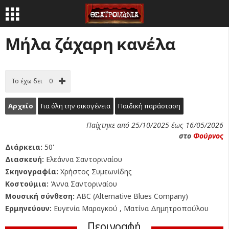
Μήλα ζάχαρη κανέλα
Το έχω δει
0
Αρχείο
Για όλη την οικογένεια
Παιδική παράσταση
Παίχτηκε από 25/10/2025 έως 16/05/2026
στο
Φούρνος
Διάρκεια:
50'
Διασκευή:
Ελεάννα Σαντοριναίου
Σκηνογραφία:
Χρήστος Συμεωνίδης
Κοστούμια:
Άννα Σαντοριναίου
Μουσική σύνθεση:
ABC (Alternative Blues Company)
Ερμηνεύουν:
Ευγενία Μαραγκού , Ματίνα Δημητροπούλου
Περιγραφή