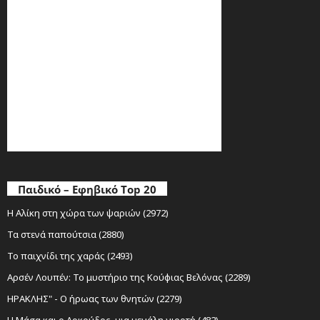
Παιδικό – Εφηβικό Top 20
Η Αλίκη στη χώρα των ψαριών (2972)
Τα στενά παπούτσια (2880)
Το παιχνίδι της χαράς (2493)
Αρσέν Λουπέν: Το μυστήριο της Κούφιας Βελόνας (2289)
ΗΡΑΚΛΗΣ" - Ο ήρωας των θνητών (2279)
Η Μάσα και ο Αρκούδος, μια μεγάλη γιορτή (482)