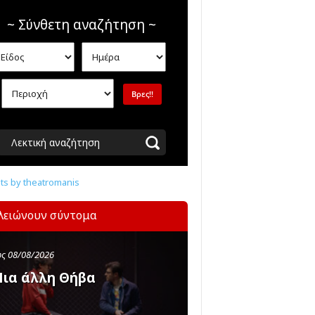
~ Σύνθετη αναζήτηση ~
Λεκτική αναζήτηση
s by theatromanis
λειώνουν σύντομα
ς 08/08/2026
ια άλλη Θήβα