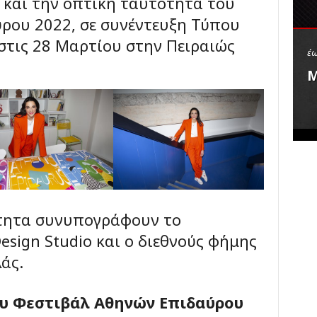
 και την οπτική ταυτότητα του
κ
ρου 2022, σε συνέντευξη Τύπου
έ
τις 28 Μαρτίου στην Πειραιώς
ς
έω
Μ
ότητα συνυπογράφουν το
esign Studio και ο διεθνούς φήμης
άς.
ου Φεστιβάλ Αθηνών Επιδαύρου