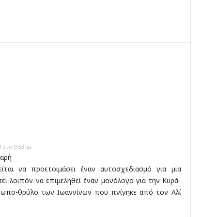
ο
 στο 9:53 πμ
αρή
είται να προετοιμάσει έναν αυτοσχεδιασμό για μια
πει λοιπόν να επιμεληθεί έναν μονόλογο για την Κυρά-
σωπο-θρύλο των Ιωαννίνων που πνίγηκε από τον Αλί