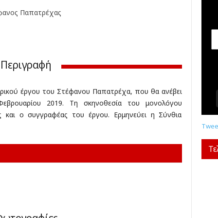
σ
φανος Παπατρέχας
ε
ι
ς
,
δ
Περιγραφή
ι
α
γ
τρικού έργου του Στέφανου Παπατρέχα, που θα ανέβει
ω
εβρουαρίου 2019. Τη σκηνοθεσία του μονολόγου
ν
 και ο συγγραφέας του έργου. Ερμηνεύει η Σύνθια
ι
σ
Tweet
μ
ο
Τε
ί
,
κ
ρ
ι
τ
ι