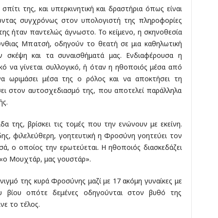
σπίτι της, και υπερκινητική και δραστήρια όπως είναι
ώντας συγχρόνως στον υπολογιστή της πληροφορίες
ης ήταν παντελώς άγνωστο. Το κείμενο, η σκηνοθεσία
Σύνθιας Μπατσή, οδηγούν το θεατή σε μια καθηλωτική
ην σκέψη και τα συναισθήματά μας. Ενδιαφέρουσα η
κό να γίνεται συλλογικό, ή όταν η ηθοποιός μέσα από
να ωριμάσει μέσα της ο ρόλος και να αποκτήσει τη
σει στον αυτοσχεδιασμό της, που αποτελεί παράλληλα
ής.
δα της, βρίσκει τις τομές που την ενώνουν με εκείνη.
ης, φιλελεύθερη, γοητευτική η Φροσύνη γοητεύει τον
σά, ο οποίος την ερωτεύεται. Η ηθοποιός διασκεδάζει
 «ο Μουχτάρ, μας γουστάρ».
νιγμό της κυρά Φροσύνης μαζί με 17 ακόμη γυναίκες με
ου βίου οπότε δεμένες οδηγούνται στον βυθό της
νε το τέλος.