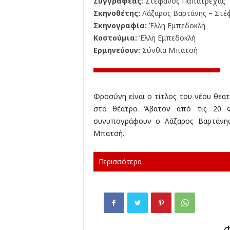
Συγγραφέας:
Στέφανος Παπατρέχας
Σκηνοθέτης:
Λάζαρος Βαρτάνης – Στέ
Σκηνογραφία:
Έλλη Εμπεδοκλή
Κοστούμια:
Έλλη Εμπεδοκλή
Ερμηνεύουν:
Σύνθια Μπατσή
Φροσύνη είναι ο τίτλος του νέου θεα
στο θέατρο Άβατον από τις 20 Φ
συνυπογράφουν ο Λάζαρος Βαρτάνης
Μπατσή.
Περισσότερα