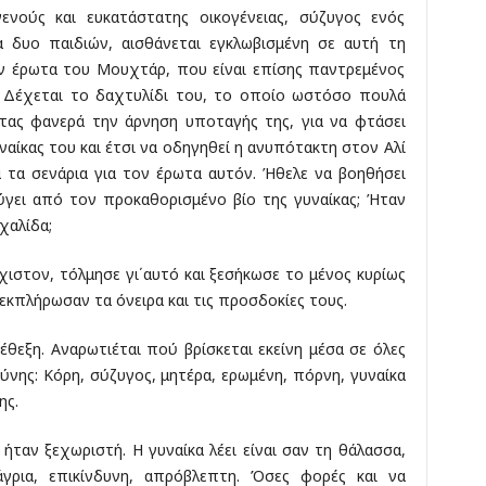
νούς και ευκατάστατης οικογένειας, σύζυγος ενός
 δυο παιδιών, αισθάνεται εγκλωβισμένη σε αυτή τη
ον έρωτα του Μουχτάρ, που είναι επίσης παντρεμένος
. Δέχεται το δαχτυλίδι του, το οποίο ωστόσο πουλά
τας φανερά την άρνηση υποταγής της, για να φτάσει
ναίκας του και έτσι να οδηγηθεί η ανυπότακτη στον Αλί
 τα σενάρια για τον έρωτα αυτόν. Ήθελε να βοηθήσει
ύγει από τον προκαθορισμένο βίο της γυναίκας; Ήταν
χαλίδα;
άχιστον, τόλμησε γι΄αυτό και ξεσήκωσε το μένος κυρίως
κπλήρωσαν τα όνειρα και τις προσδοκίες τους.
έθεξη. Αναρωτιέται πού βρίσκεται εκείνη μέσα σε όλες
ύνης: Κόρη, σύζυγος, μητέρα, ερωμένη, πόρνη, γυναίκα
ης.
ήταν ξεχωριστή. Η γυναίκα λέει είναι σαν τη θάλασσα,
άγρια, επικίνδυνη, απρόβλεπτη. Όσες φορές και να