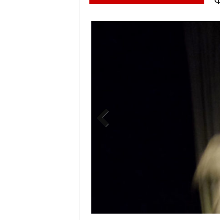
Previ
ous