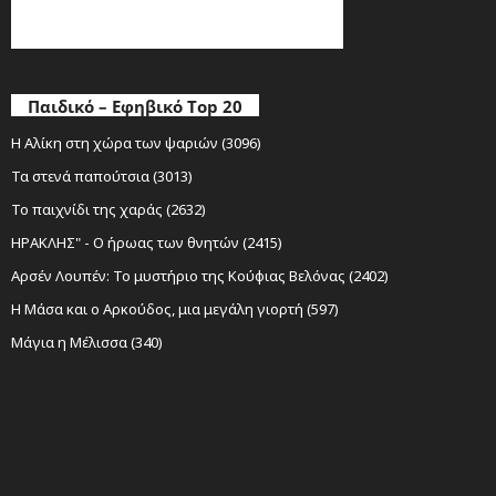
Παιδικό – Εφηβικό Top 20
Η Αλίκη στη χώρα των ψαριών (3096)
Τα στενά παπούτσια (3013)
Το παιχνίδι της χαράς (2632)
ΗΡΑΚΛΗΣ" - Ο ήρωας των θνητών (2415)
Αρσέν Λουπέν: Το μυστήριο της Κούφιας Βελόνας (2402)
Η Μάσα και ο Αρκούδος, μια μεγάλη γιορτή (597)
Μάγια η Μέλισσα (340)