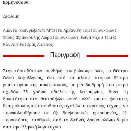
Ερμηνεύουν:
Διανομή
Αμάντα Γουίνγκφιλντ: Μπέττυ Αρβανίτη Τομ Γουίνγκφιλντ:
Χάρης Φραγκούλης Λώρα Γουίνγκφιλντ: Eλίνα Ρίζου Τζιμ Ο΄
Κόννορ: Εκτορας Λιάτσος
Περιγραφή
Στην τόσο δύσκολη συνθήκη που βιώνουμε όλοι, το Θέατρο
Οδού Κεφαλληνίας, ένα από τα πλέον ιστορικά θέατρα
ρεπερτορίου της πρωτεύουσας, με μία διαδρομή που μετρά
σχεδόν 35 χρόνια αδιάλειπτης λειτουργίας, δίνει τη
δυνατότητα στο θεατρόφιλο κοινό, αλλά και σε φοιτητές
θεατρολογίας και σπουδαστές σχολών υποκριτικής τέχνης, να
παρακολουθήσουν σε έξι διαφορετικές ημερομηνίες, έξι
παραστάσεις -σταθμούς από το διεθνές δραματολόγιο & μία
από την ελληνική λογοτεχνία.