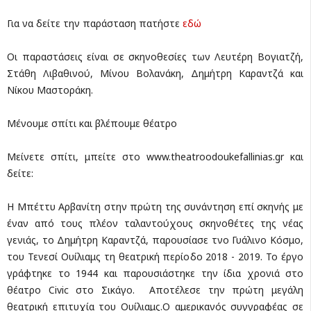
Για να δείτε την παράσταση πατήστε
εδώ
Οι παραστάσεις είναι σε σκηνοθεσίες των Λευτέρη Βογιατζή,
Στάθη Λιβαθινού, Μίνου Βολανάκη, Δημήτρη Καραντζά και
Νίκου Μαστοράκη.
Μένουμε σπίτι και βλέπουμε θέατρο
Μείνετε σπίτι, μπείτε στο www.theatroodoukefallinias.gr και
δείτε:
Η Μπέττυ Αρβανίτη στην πρώτη της συνάντηση επί σκηνής με
έναν από τους πλέον ταλαντούχους σκηνοθέτες της νέας
γενιάς, το Δημήτρη Καραντζά, παρουσίασε τνο Γυάλινο Κόσμο,
του Τενεσί Ουίλιαμς τη θεατρική περίοδο 2018 - 2019. Το έργο
γράφτηκε το 1944 και παρουσιάστηκε την ίδια χρονιά στο
θέατρο Civic στο Σικάγο. Αποτέλεσε την πρώτη μεγάλη
θεατρική επιτυχία του Ουίλιαμς.Ο αμερικανός συγγραφέας σε