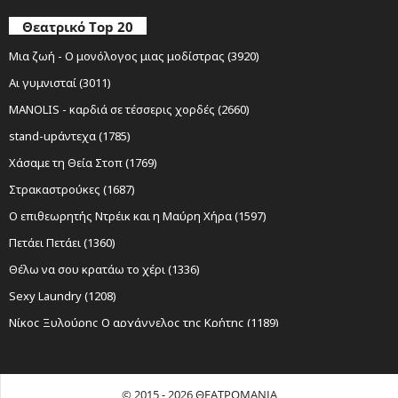
Θεατρικό Top 20
Μια ζωή - Ο μονόλογος μιας μοδίστρας (3920)
Αι γυμνισταί (3011)
MANOLIS - καρδιά σε τέσσερις χορδές (2660)
stand-upάντεχα (1785)
Χάσαμε τη Θεία Στοπ (1769)
Στρακαστρούκες (1687)
Ο επιθεωρητής Ντρέικ και η Μαύρη Χήρα (1597)
Πετάει Πετάει (1360)
Θέλω να σου κρατάω το χέρι (1336)
Sexy Laundry (1208)
Νίκος Ξυλούρης Ο αρχάγγελος της Κρήτης (1189)
Ο Σώζων Εαυτόν Σωθήτω (1141)
Όχι Άλλο Κάρβουνο (1069)
© 2015 - 2026 ΘΕΑΤΡΟΜΑΝΙΑ