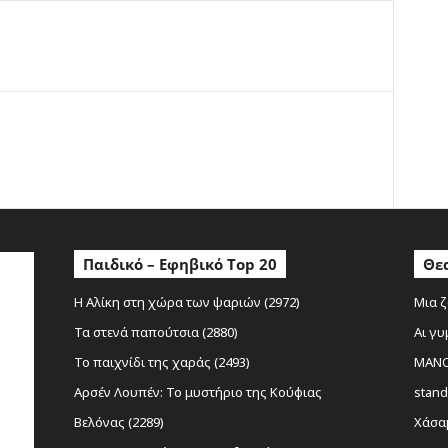
ο
Παιδικό – Εφηβικό Top 20
Θεα
Η Αλίκη στη χώρα των ψαριών (2972)
Μια ζ
Τα στενά παπούτσια (2880)
Αι γυ
Το παιχνίδι της χαράς (2493)
MANOL
Αρσέν Λουπέν: Το μυστήριο της Κούφιας
stand
Βελόνας (2289)
Χάσαμ