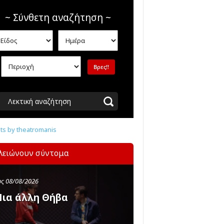
~ Σύνθετη αναζήτηση ~
Λεκτική αναζήτηση
s by theatromanis
λειώνουν σύντομα
ς 08/08/2026
ια άλλη Θήβα