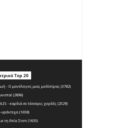
τρικό Top 20
ωή - Ο μονόλογος μιας μοδίστρας (3782)
μνισταί (2896)
IS - καρδιά σε τέσσερις χορδές (2529)
-upάντεχα (1658)
ε τη Θεία Στοπ (1635)