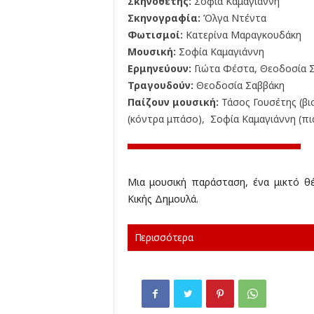
Σκηνοθέτης:
Σοφία Καμαγιάννη
Σκηνογραφία:
Όλγα Ντέντα
Φωτισμοί:
Κατερίνα Μαραγκουδάκη
Μουσική:
Σοφία Καμαγιάννη
Ερμηνεύουν:
Γιώτα Φέστα, Θεοδοσία 
Τραγουδούν:
Θεοδοσία Σαββάκη
Παίζουν μουσική:
Τάσος Γουσέτης (βιο
(κόντρα μπάσο), Σοφία Καμαγιάννη (πι
Mια μουσική παράσταση, ένα μικτό θ
Κικής Δημουλά.
Περισσότερα