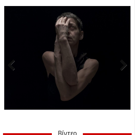
Previ
Next
ous
Βίντεο