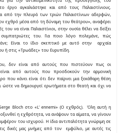
κά για την αντικειμενικότητα της προσέγγισης του
το έργο αγκαλιάστηκε και από τους Παλαιστίνιους.
ία από την πλευρά των τριών Παλαιστίνιων αδερφών,
τον εχθρό μέσα από τη δύναμη του θεάτρου», αναφέρει
ς του να είναι Παλαιστίνιοι, στην ουσία θέλει να δείξει
υμπατριώτες του. Για ποιο λόγο πολεμάνε, πώς
άνε; Είναι το ίδιο σκεπτικό με αυτό στην αρχαία
υ ή στις «Τρωάδες» του Ευρυπίδη.
ου, δεν είναι από αυτούς που πιστεύουν πως οι
τα είναι από αυτούς που προσδοκούν την αρμονική
ο που κάνει είναι ότι δεν παίρνει μια ξεκάθαρη θέση
ι ώστε να δημιουργεί ερωτήματα στο θεατή και όχι να
& Serge Bloch στο «L’ ennemi» (Ο εχθρός). Όλη αυτή η
 οξυνθεί η εχθρότητα, να ανάψουν τα αίματα, να γίνουν
μφέρον του ισχυρού. Η ίδια αντιπαλότητα γνώριμη σε
τις δικές μας μνήμες από τον εμφύλιο, με αυτές τις