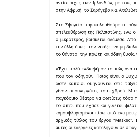
αντίστοιχες των Ιρλανδών, με τους π
στην Αφρική, το Σαράγεβο κ.α. Ατελείωτ
Στο Σφαγείο παρακολουθούμε τη σύγκ
απελευθέρωση της Παλαιστίνης, ενώ ο ά
ο μικρότερος, βρίσκεται ανάμεσα. Απ
την άλλη όμως, τον νοιάζει να μη διαλ
το θάνατο, την πρώτη και άδικη θυσία 
«Έχει πολύ ενδιαφέρον το πώς αναπτύ
που τον οδηγούν. Ποιος είναι ο ψυχ
ώστε κάποιοι οδηγούνται στις τάξει
γίνονται συνεργάτες του εχθρού. Μπο
παγκόσμιο θέατρο να φωτίσεις τόσο π
το σπίτι που έχασε και γίνεται φιλοτο
καμουφλαρισμένοι πίσω από ένα μετερ
αρχικός τίτλος του έργου “Masked”,
αυτές οι ενέργειες καταλήγουν σε σφαγ