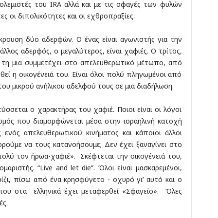
ολεμιστές του IRA αλλά και με τις σφαγές των φυλών
ες οι διπολικότητες και οι εχθροπραξίες.
ρουση δύο αδερφών. Ο ένας είναι αγωνιστής για την
λλος αδερφός, ο μεγαλύτερος, είναι χαφιές. Ο τρίτος,
ό τη μια συμμετέχει στο απελευθερωτικό μέτωπο, από
υθεί η οικογένειά του. Είναι όλοι πολύ πληγωμένοι από
του μικρού ανήλικου αδελφού τους σε μια διαδήλωση.
σσεται ο χαρακτήρας του χαφιέ. Ποιοι είναι οι λόγοι
ισμός που διαμορφώνεται μέσα στην ισραηλινή κατοχή
ς ενός απελευθερωτικού κινήματος και κάποιοι άλλοι
ρούμε να τους κατανοήσουμε; Δεν έχει ξαναγίνει στο
ολύ τον ήρωα-χαφιέ». Σκέφτεται την οικογένειά του,
μαριστής. “Live and let die”. Όλοι είναι μασκαρεμένοι,
ίζι, πίσω από ένα κρησφύγετο - οχυρό γι’ αυτό και ο
 που στα ελληνικά έχει μεταφερθεί «Σφαγείο». Όλες
ές.