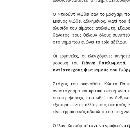
άλλον. Ανταπαντά ο Ναήμ « Ξεπουλήθηκ
Ο Νταούντ νιώθει σαν το μοσχάρι που
Εκείνος νιώθει αδικημένος, γιατί του 
αλυσίδα του αίματος ατελείωτη. Εξαιρε
θάνατος, τους θέλουν όλους συνυπεύ
στο νήμα που ενώνει τα τρία αδέλφια.
Οι ερμηνείες, οι ελεγχόμενες κινήσε
μουσική του
Γιάννη Παπλωματά, 
αντίστοιχους φωτισμούς του Γιώργ
Στόχος του σκηνοθέτη Κώστα Παπακ
αναστοχασμό και κριτική σκέψη «για 
συμπεριφορές», που ωθεί τον άνθρωπ
εξυπηρετώντας αλλότριους σκοπούς. 
είναι έρμαιο ενός αδυσώπητου παιχνιδ
Ο Ιλάν Χατσόρ πέτυχε να γράψει ένα έρ