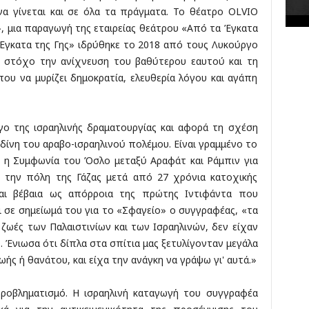
να γίνεται και σε όλα τα πράγματα. Το θέατρο OLVIO
κ
έ
, μια παραγωγή της εταιρείας θεάτρου «Από τα Έγκατα
ς
 Έγκατα της Γης» ιδρύθηκε το 2018 από τους Λυκούργο
 στόχο την ανίχνευση του βαθύτερου εαυτού και τη
που να μυρίζει δημοκρατία, ελευθερία λόγου και αγάπη
ργο της ισραηλινής δραματουργίας και αφορά τη σχέση
δίνη του αραβο-ισραηλινού πολέμου. Είναι γραμμένο το
ί η Συμφωνία του Όσλο μεταξύ Αραφάτ και Ράμπιν για
την πόλη της Γάζας μετά από 27 χρόνια κατοχικής
αι βέβαια ως απόρροια της πρώτης Ιντιφάντα που
ι σε σημείωμά του για το «Σφαγείο» ο συγγραφέας, «τα
 ζωές των Παλαιστινίων και των Ισραηλινών, δεν είχαν
. Ένιωσα ότι δίπλα στα σπίτια μας ξετυλίγονταν μεγάλα
ής ή θανάτου, και είχα την ανάγκη να γράψω γι' αυτά.»
 προβληματισμό. Η ισραηλινή καταγωγή του συγγραφέα