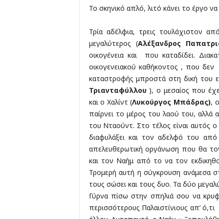
Το σκηνικό απλό, λιτό κάνει το έργο ν
Τρία αδέλφια, τρεις τουλάχιστον απ
μεγαλύτερος (
Αλέξανδρος Παπατρι
οικογένεια και που καταδίδει. Διακ
οικογενειακού καθήκοντος , που δεν 
καταστροφής μπροστά στη δική του ε
Τριανταφύλλου
), ο μεσαίος που έχ
και ο Χαλίντ (
Λυκούργος Μπάδρας
)
, 
παίρνει το μέρος του λαού του, αλλά 
του Νταούντ. Στο τέλος είναι αυτός ο
διαφυλάξει και τον αδελφό του από
απελευθερωτική οργάνωση που θα τον
και τον Ναήμ από το να τον εκδικηθ
Τρομερή αυτή η σύγκρουση ανάμεσα σ
τους σώσει και τους δυο. Τα δύο μεγαλ
Γύρνα πίσω στην σπηλιά σου να κρυφ
περισσότερους Παλαιστίνιους απ’ ό,τι 