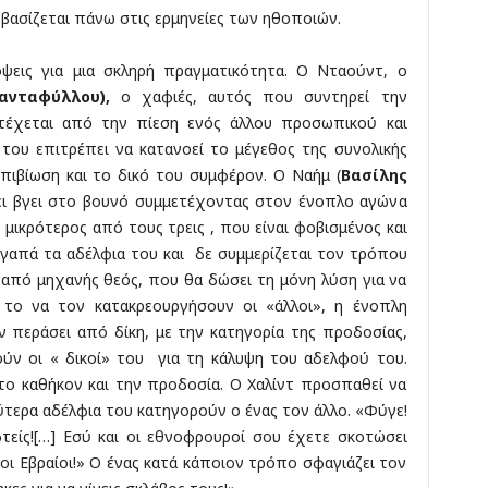
α βασίζεται πάνω στις ερμηνείες των ηθοποιών.
όψεις για μια σκληρή πραγματικότητα. Ο Νταούντ, ο
ανταφύλλου)
,
ο χαφιές, αυτός που συντηρεί την
ατέχεται από την πίεση ενός άλλου προσωπικού και
του επιτρέπει να κατανοεί το μέγεθος της συνολικής
πιβίωση και το δικό του συμφέρον. Ο Ναήμ (
Βασίλης
ει βγει στο βουνό συμμετέχοντας στον ένοπλο αγώνα
ο μικρότερος από τους τρεις , που είναι φοβισμένος και
αγαπά τα αδέλφια του και δε συμμερίζεται τον τρόπου
 από μηχανής θεός, που θα δώσει τη μόνη λύση για να
 το να τον κατακρεουργήσουν οι «άλλοι», η ένοπλη
 περάσει από δίκη, με την κατηγορία της προδοσίας,
ούν οι « δικοί» του για τη κάλυψη του αδελφού του.
το καθήκον και την προδοσία. Ο Χαλίντ προσπαθεί να
ύτερα αδέλφια του κατηγορούν ο ένας τον άλλο. «Φύγε!
τείς![…] Εσύ και οι εθνοφρουροί σου έχετε σκοτώσει
οι Εβραίοι!» Ο ένας κατά κάποιον τρόπο σφαγιάζει τον