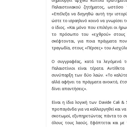
δημιουργεί αρχικά κάποια ερωτηματι
Παλαιστινιακού ζητήματος, ωστόσο 
«Επέλεξα να διηγηθώ αυτή την ιστορ
ώστε το ισραηλινό κοινό να γνωρίσει 
ο ίδιος. «Και μόνο που επιλέγει οι ήρωέ
το πρόσωπο του «εχθρού» στους σ
σκέφτονται, για ποια πράγματα πον
τραγωδία, στους «Πέρσες» του Αισχύλο
Ο συγγραφέας, κατά τα λεγόμενά τ
Παλαιστίνιοι είναι τέρατα. Αντίθε
συνύπαρξη των δύο λαών. «Το καλύτερ
αλλά αφήνει τα πράγματα ανοικτά, έτσ
δίνει απαντήσεις».
Είναι η ίδια λογική των Davide Cali 
προπαγάνδα για να καλλιεργηθεί και να
σκοτωμοί, εξυπηρετώντας πάντα το συ
όλους τους λαούς. Εφάπτεται και με 