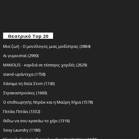
Θεατρικό Top 20
Μια ζωή - Ο μονόλογος μιας μοδίστρας (3884)
Αι γυμνισταί (2990)
MANOLIS - καρδιά σε τέσσερις χορδές (2629)
stand-upάντεχα (1758)
Χάσαμε τη Θεία Στοπ (1743)
Στρακαστρούκες (1660)
Ο επιθεωρητής Ντρέικ και η Μαύρη Χήρα (1578)
Πετάει Πετάει (1332)
Θέλω να σου κρατάω το χέρι (1316)
Sexy Laundry (1186)