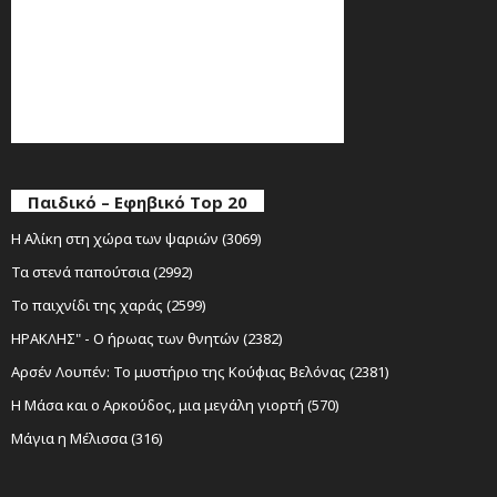
Παιδικό – Εφηβικό Top 20
Η Αλίκη στη χώρα των ψαριών (3069)
Τα στενά παπούτσια (2992)
Το παιχνίδι της χαράς (2599)
ΗΡΑΚΛΗΣ" - Ο ήρωας των θνητών (2382)
Αρσέν Λουπέν: Το μυστήριο της Κούφιας Βελόνας (2381)
Η Μάσα και ο Αρκούδος, μια μεγάλη γιορτή (570)
Μάγια η Μέλισσα (316)