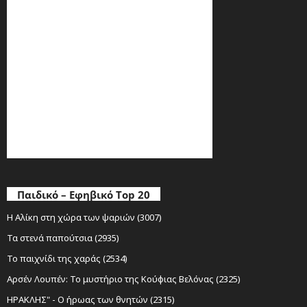
Παιδικό – Εφηβικό Top 20
Η Αλίκη στη χώρα των ψαριών (3007)
Τα στενά παπούτσια (2935)
Το παιχνίδι της χαράς (2534)
Αρσέν Λουπέν: Το μυστήριο της Κούφιας Βελόνας (2325)
ΗΡΑΚΛΗΣ" - Ο ήρωας των θνητών (2315)