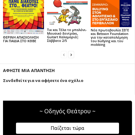
Τικ και Τέλα το μπαλόνι-
Νέα πρωτοβουλία ΣΕΓΕ
Μουσικό δεντράκι,
και Betsson Foundation
Guitart Καλαμαριά|
για την καταπολέμηση
ΘΕΡΙΝΗ ΑΠΑΣΧΟΛΗΣΗ
Σάββατο 2/5
του bullying και του
ΓΙΑ ΠΑΙΔΙΑ ΣΤΟ ΚΘΒΕ
mobbing
ΑΦΗΣΤΕ ΜΙΑ ΑΠΑΝΤΗΣΗ
Συνδεθείτε για να αφήσετε ένα σχόλιο
~ Οδηγός Θεάτρου ~
Παίζεται τώρα