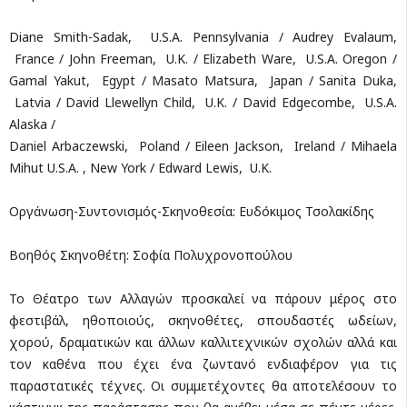
Diane Smith-Sadak, U.S.A. Pennsylvania / Audrey Evalaum,
France / John Freeman, U.K. / Elizabeth Ware, U.S.A. Oregon /
Gamal Yakut, Egypt / Masato Matsura, Japan / Sanita Duka,
Latvia / David Llewellyn Child, U.K. / David Edgecombe, U.S.A.
Alaska /
Daniel Arbaczewski, Poland / Eileen Jackson, Ireland / Mihaela
Mihut U.S.A. , New York / Edward Lewis, U.K.
Οργάνωση-Συντονισμός-Σκηνοθεσία: Ευδόκιμος Τσολακίδης
Βοηθός Σκηνοθέτη: Σοφία Πολυχρονοπούλου
Το Θέατρο των Αλλαγών προσκαλεί να πάρουν μέρος στο
φεστιβάλ, ηθοποιούς, σκηνοθέτες, σπουδαστές ωδείων,
χορού, δραματικών και άλλων καλλιτεχνικών σχολών αλλά και
τον καθένα που έχει ένα ζωντανό ενδιαφέρον για τις
παραστατικές τέχνες. Οι συμμετέχοντες θα αποτελέσουν το