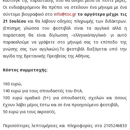
κάστινγκ της παράστασης που θα ανέβει μέσα σε πέντε μέρες.
Οι ενδιαφερόμενοι θα πρέπει να στείλουν ένα μήνυμα με ένα
σύντομο βιογραφικό στο
info@toc.gr
το αργότερο μέχρι τις
21 Ιουλίου
και θα λάβουν οδηγίες πληρωμής των διδάκτρων.
(Επίσημη γλώσσα του φεστιβάλ είναι τα αγγλικά αλλά η
παράσταση θα είναι δίγλωσση –ελληνικά/αγγλικά- γι αυτό
παρακαλούμε να γράψετε στο μήνυμά σας το επίπεδο της
γνώσης σας των αγγλικών).Το φεστιβάλ διεξάγεται υπό την
αιγίδα της Βρετανικής Πρεσβείας της Αθήνας.
Κόστος συμμετοχής:
160 ευρώ,
140 ευρώ για τους σπουδαστές του ΘτΑ,
100 ευρώ ομαδικό (5+) για σπουδαστές σχολών και όσους
έχουν λάβει μέρος έστω και σε ένα προηγούμενο φεστιβάλ,
50 ευρώ για τους ακροατές.
Περισσότερες λεπτομέρειες και πληροφορίες στα 2105246833