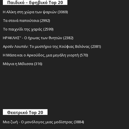
Παιδικό – Εφηβικό Top 20
Η Αλίκη στη χώρα των ψαριών (3069)
Τα στενά παπούτσια (2992)
Το παιχνίδι της χαράς (2599)
ΗΡΑΚΛΗΣ" - Ο ήρωας των θνητών (2382)
Αρσέν Λουπέν: Το μυστήριο της Κούφιας Βελόνας (2381)
Η Μάσα και ο Αρκούδος, μια μεγάλη γιορτή (570)
Μάγια η Μέλισσα (316)
Θεατρικό Top 20
Μια ζωή - Ο μονόλογος μιας μοδίστρας (3884)