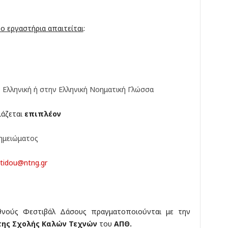
ύο εργαστήρια απαιτείται
:
 Ελληνική ή στην Ελληνική Νοηματική Γλώσσα
ιάζεται
επιπλέον
ημειώματος
etidou@ntng.gr
νούς Φεστιβάλ Δάσους πραγματοποιούνται με την
της Σχολής Καλών Τεχνών
του
ΑΠΘ.