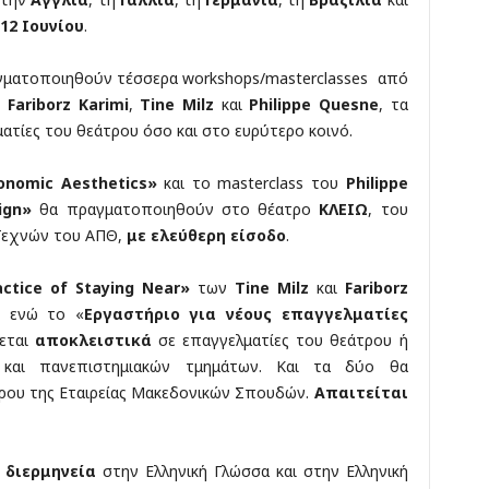
 12 Ιουνίου
.
αγματοποιηθούν τέσσερα workshops/masterclasses από
,
Fariborz Karimi
,
Tine Milz
και
Philippe Quesne
, τα
τίες του θεάτρου όσο και στο ευρύτερο κοινό.
onomic
Aesthetics»
και το masterclass του
Philippe
ign»
θα πραγματοποιηθούν στο θέατρο
ΚΛΕΙΩ
, του
Τεχνών του ΑΠΘ,
με ελεύθερη είσοδο
.
actice
of
Staying
Near»
των
Tine
Milz
και
Fariborz
ό ενώ το «
Εργαστήριο για νέους επαγγελματίες
νεται
αποκλειστικά
σε επαγγελματίες του θεάτρου ή
 και πανεπιστημιακών τμημάτων. Και τα δύο θα
ου της Εταιρείας Μακεδονικών Σπουδών.
Απαιτείται
 διερμηνεία
στην Ελληνική Γλώσσα και στην Ελληνική