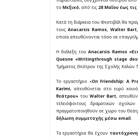
το
Μεξικό
, από τις
28 Μαΐου έως τις
Κατά τη διάρκεια του Φεστιβάλ θα πρ
τους
Anacarsis Ramos
,
Walter Bart
οποία απευθύνονται τόσο σε επαγγελμα
Η διάλεξη του
Anacarsis
Ramos «
Ec
Quesne
«
Writing
through
stage
des
Τμήματος Θεάτρου της Σχολής Καλών 
Το εργαστήριο «
On
Friendship:
A
Pr
Karimi
, απευθύνεται στο ευρύ κοιν
θεάτρου»
του
Walter
Bart
, απευθύ
τελειόφοιτους δραματικών σχολών
πραγματοποιηθούν σε χώρο του Θεάτρ
δήλωση συμμετοχής μέσω
email
.
Τα εργαστήρια θα έχουν
ταυτόχρονη