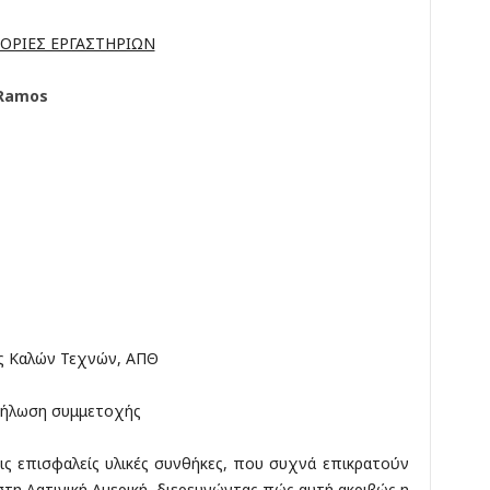
ΟΡΙΕΣ ΕΡΓΑΣΤΗΡΙΩΝ
 Ramos
ς Καλών Τεχνών, ΑΠΘ
 δήλωση συμμετοχής
τις επισφαλείς υλικές συνθήκες, που συχνά επικρατούν
τη Λατινική Αμερική, διερευνώντας πώς αυτή ακριβώς η