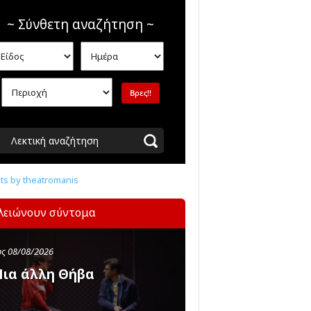
~ Σύνθετη αναζήτηση ~
Λεκτική αναζήτηση
s by theatromanis
λειώνουν σύντομα
ς 08/08/2026
ια άλλη Θήβα