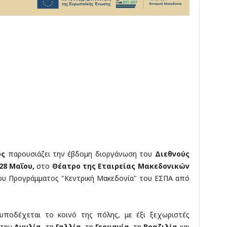
ος
παρουσιάζει την έβδομη διοργάνωση του
Διεθνούς
28 Μαΐου,
στο
Θέατρο της Εταιρείας Μακεδονικών
ου Προγράμματος "Κεντρική Μακεδονία" του ΕΣΠΑ από
ποδέχεται το κοινό της πόλης, με έξι ξεχωριστές
 την
Αγγλία
, τη
Γαλλία
, τη
Γερμανία
, τη
Βραζιλία
και