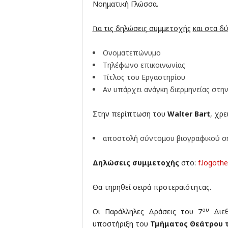
Νοηματική Γλώσσα.
Για τις δηλώσεις συμμετοχής
και στα δ
Ονοματεπώνυμο
Τηλέφωνο επικοινωνίας
Τίτλος του Εργαστηρίου
Αν υπάρχει ανάγκη διερμηνείας στην
Στην περίπτωση του
Walter
Bart
, χρε
αποστολή σύντομου βιογραφικού σ
Δηλώσεις συμμετοχής
στο:
f.logoth
Θα τηρηθεί σειρά προτεραιότητας.
ου
Οι Παράλληλες Δράσεις του 7
Διεθ
υποστήριξη του
Τμήματος Θεάτρου 