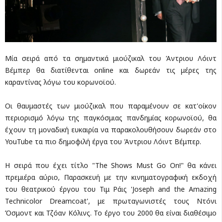
Μία σειρά από τα σημαντικά μιούζικαλ του Άντριου Λόιντ
Βέμπερ θα διατίθενται online και δωρεάν τις μέρες της
καραντίνας λόγω του κορωνοϊού.
Οι θαυμαστές των μιούζικαλ που παραμένουν σε κατ'οίκον
περιορισμό λόγω της παγκόσμιας πανδημίας κορωνοϊού, θα
έχουν τη μοναδική ευκαιρία να παρακολουθήσουν δωρεάν στο
YouTube τα πιο δημοφιλή έργα του Άντριου Λόιντ Βέμπερ.
Η σειρά που έχει τίτλο "The Shows Must Go On!" θα κάνει
πρεμιέρα αύριο, Παρασκευή με την κινηματογραφική εκδοχή
του θεατρικού έργου του Τιμ Ράις 'Joseph and the Amazing
Technicolor Dreamcoat', με πρωταγωνιστές τους Ντόνι
Όσμοντ και Τζόαν Κόλινς. Το έργο του 2000 θα είναι διαθέσιμο