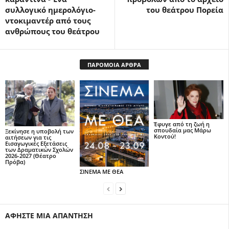
συλλογικό ημερολόγιο-
του θεάτρου Πορεία
ντοκιμαντέρ από τους
ανθρώπους του θεάτρου
ΠΑΡΟΜΟΙΑ ΑΡΘΡΑ
Έφυγε από τη ζωή η
σπουδαία μας Μάρω
Ξεκίνησε η υποβολή των
Κοντού!
αιτήσεων για τις
Εισαγωγικές Εξετάσεις
των Δραματικών Σχολών
2026-2027 (Θέατρο
Πρόβα)
ΣΙΝΕΜΑ ΜΕ ΘΕΑ
ΑΦΗΣΤΕ ΜΙΑ ΑΠΑΝΤΗΣΗ