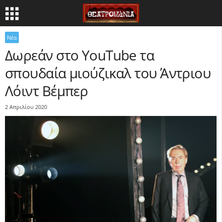
Νέα
Δωρεάν στο YouTube τα
σπουδαία μιούζικαλ του Άντριου
Λόιντ Βέμπερ
2 Απριλίου 2020