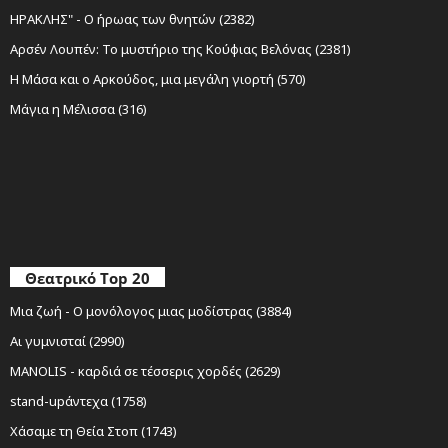
ΗΡΑΚΛΗΣ" - Ο ήρωας των θνητών (2382)
Αρσέν Λουπέν: Το μυστήριο της Κούφιας Βελόνας (2381)
Η Μάσα και ο Αρκούδος, μια μεγάλη γιορτή (570)
Μάγια η Μέλισσα (316)
Θεατρικό Top 20
Μια ζωή - Ο μονόλογος μιας μοδίστρας (3884)
Αι γυμνισταί (2990)
MANOLIS - καρδιά σε τέσσερις χορδές (2629)
stand-upάντεχα (1758)
Χάσαμε τη Θεία Στοπ (1743)