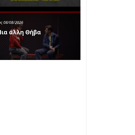
ς 08/08/2026
ια άλλη Θήβα