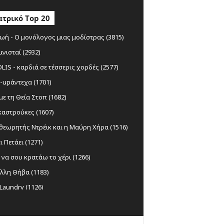
τρικό Top 20
ωή - Ο μονόλογος μιας μοδίστρας (3815)
μνισταί (2932)
IS - καρδιά σε τέσσερις χορδές (2577)
-upάντεχα (1701)
ε τη Θεία Στοπ (1682)
αστρούκες (1607)
θεωρητής Ντρέικ και η Μαύρη Χήρα (1516)
ι Πετάει (1271)
να σου κρατάω το χέρι (1266)
λλη Θήβα (1183)
Laundry (1126)
ς Ξυλούρης Ο αρχάγγελος της Κρήτης
)