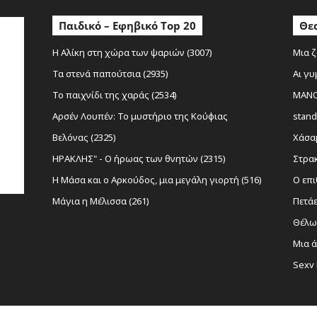
Παιδικό – Εφηβικό Top 20
Θεα
Η Αλίκη στη χώρα των ψαριών (3007)
Μια ζ
Τα στενά παπούτσια (2935)
Αι γυ
Το παιχνίδι της χαράς (2534)
MANOL
Αρσέν Λουπέν: Το μυστήριο της Κούφιας
stand
Βελόνας (2325)
Χάσαμ
ΗΡΑΚΛΗΣ" - Ο ήρωας των θνητών (2315)
Στρακ
Η Μάσα και ο Αρκούδος, μια μεγάλη γιορτή (516)
Ο επι
Μάγια η Μέλισσα (261)
Πετάε
Θέλω 
Μια ά
Sexy 
Νίκο
(1116