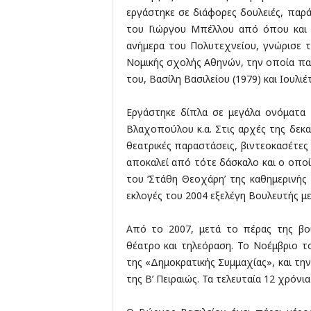
εργάστηκε σε διάφορες δουλειές, παρ
του Γιώργου Μπέλλου από όπου και α
ανήμερα του Πολυτεχνείου, γνώρισε τ
Νομικής σχολής Αθηνών, την οποία παν
του, Βασίλη Βασιλείου (1979) και Ιουλιέ
Εργάστηκε δίπλα σε μεγάλα ονόματα 
Βλαχοπούλου κ.α. Στις αρχές της δεκ
θεατρικές παραστάσεις, βιντεοκασέτες
αποκαλεί από τότε δάσκαλο και ο οπο
του ‘Στάθη Θεοχάρη’ της καθημερινής 
εκλογές του 2004 εξελέγη Bουλευτής με
Από το 2007, μετά το πέρας της βου
θέατρο και τηλεόραση. Το Νοέμβριο 
της «Δημοκρατικής Συμμαχίας», και τη
της Β’ Πειραιώς. Τα τελευταία 12 χρόνι