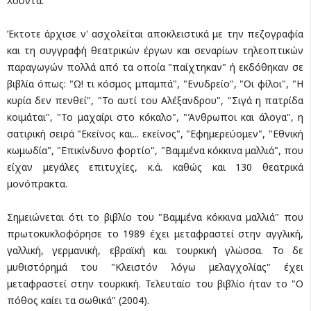
Χούντα.
Έκτοτε άρχισε ν' ασχολείται αποκλειστικά με την πεζογραφία
και τη συγγραφή θεατρικών έργων και σεναρίων τηλεοπτικών
παραγωγών πολλά από τα οποία "παίχτηκαν" ή εκδόθηκαν σε
βιβλία όπως: "Ω! τι κόσμος μπαμπά", "Ενυδρείο", "Οι φίλοι", "Η
κυρία δεν πενθεί", "Το αυτί του Αλέξανδρου", "Σιγά η πατρίδα
κοιμάται", "Το μαχαίρι στο κόκαλο", "Άνθρωποι και άλογα", η
σατιρική σειρά "Εκείνος και... εκείνος", "Εφημερεύομεν", "Εθνική
κωμωδία", "Επικίνδυνο φορτίο", "Βαμμένα κόκκινα μαλλιά", που
είχαν μεγάλες επιτυχίες, κ.ά. καθώς και 130 θεατρικά
μονόπρακτα.
Σημειώνεται ότι το βιβλίο του "Βαμμένα κόκκινα μαλλιά" που
πρωτοκυκλοφόρησε το 1989 έχει μεταφραστεί στην αγγλική,
γαλλική, γερμανική, εβραϊκή και τουρκική γλώσσα. Το δε
μυθιστόρημά του "Κλειστόν λόγω μελαγχολίας" έχει
μεταφραστεί στην τουρκική. Τελευταίο του βιβλίο ήταν το "Ο
πόθος καίει τα σωθικά" (2004).