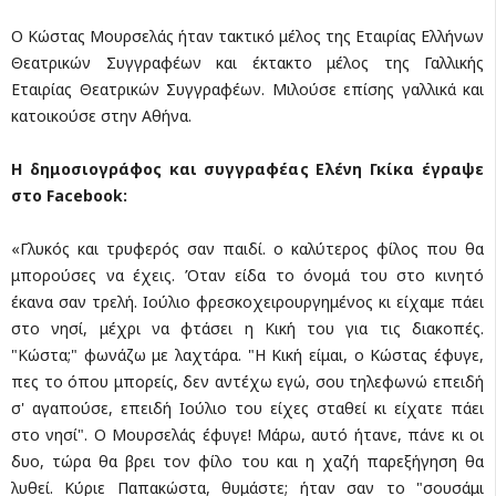
Ο Κώστας Μουρσελάς ήταν τακτικό μέλος της Εταιρίας Ελλήνων
Θεατρικών Συγγραφέων και έκτακτο μέλος της Γαλλικής
Εταιρίας Θεατρικών Συγγραφέων. Μιλούσε επίσης γαλλικά και
κατοικούσε στην Αθήνα.
Η δημοσιογράφος και συγγραφέας Ελένη Γκίκα έγραψε
στο Facebook:
«Γλυκός και τρυφερός σαν παιδί. ο καλύτερος φίλος που θα
μπορούσες να έχεις. Όταν είδα το όνομά του στο κινητό
έκανα σαν τρελή. Ιούλιο φρεσκοχειρουργημένος κι είχαμε πάει
στο νησί, μέχρι να φτάσει η Κική του για τις διακοπές.
"Κώστα;" φωνάζω με λαχτάρα. "Η Κική είμαι, ο Κώστας έφυγε,
πες το όπου μπορείς, δεν αντέχω εγώ, σου τηλεφωνώ επειδή
σ' αγαπούσε, επειδή Ιούλιο του είχες σταθεί κι είχατε πάει
στο νησί". Ο Μουρσελάς έφυγε! Μάρω, αυτό ήτανε, πάνε κι οι
δυο, τώρα θα βρει τον φίλο του και η χαζή παρεξήγηση θα
λυθεί. Κύριε Παπακώστα, θυμάστε; ήταν σαν το "σουσάμι