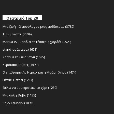
Θεατρικό Top 20
Μια ζωή - Ο μονόλογος μιας μοδίστρας (3782)
Αι γυμνισταί (2896)
MANOLIS - καρδιά σε τέσσερις χορδές (2529)
stand-upάντεχα (1658)
Χάσαμε τη Θεία Στοπ (1635)
Στρακαστρούκες (1571)
Ο επιθεωρητής Ντρέικ και η Μαύρη Χήρα (1474)
Πετάει Πετάει (1237)
Θέλω να σου κρατάω το χέρι (1230)
Μια άλλη Θήβα (1135)
Sexy Laundry (1095)
Νίκος Ξυλούρης Ο αρχάγγελος της Κρήτης (1085)