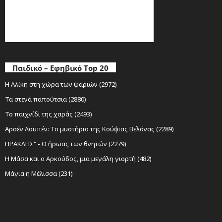
Παιδικό – Εφηβικό Top 20
Η Αλίκη στη χώρα των ψαριών (2972)
Τα στενά παπούτσια (2880)
Το παιχνίδι της χαράς (2493)
Αρσέν Λουπέν: Το μυστήριο της Κούφιας Βελόνας (2289)
ΗΡΑΚΛΗΣ" - Ο ήρωας των θνητών (2279)
Η Μάσα και ο Αρκούδος, μια μεγάλη γιορτή (482)
Μάγια η Μέλισσα (231)